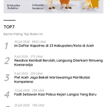
TOP7
Berita Paling Top Bulan Ini
1
30 Juli 2026
8832 Lihat
Ini Daftar Kapolres di 23 Kabupaten/Kota di Aceh
2
9 Juli 2026
275 Lihat
Residivis Kembali Berulah, Langsung Diterkam Rimueng
Koetaradja
3
9 Juli 2026
250 Lihat
PWI Aceh Jaya Bekali Wartawannya Martikulasi
Kompetensi
4
13 Juli 2026
199 Lihat
Fadli Setiawan Kasi Pidsus Kejari Langsa Yang Baru
25 Juli 2026
198 Lihat