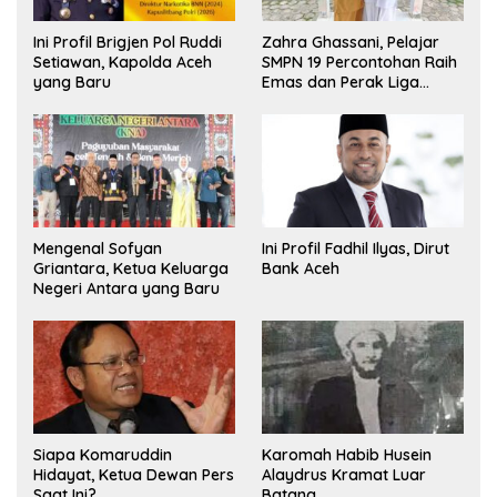
Ini Profil Brigjen Pol Ruddi
Zahra Ghassani, Pelajar
Setiawan, Kapolda Aceh
SMPN 19 Percontohan Raih
yang Baru
Emas dan Perak Liga
Olimpiade Nasional
Mengenal Sofyan
Ini Profil Fadhil Ilyas, Dirut
Griantara, Ketua Keluarga
Bank Aceh
Negeri Antara yang Baru
Siapa Komaruddin
Karomah Habib Husein
Hidayat, Ketua Dewan Pers
Alaydrus Kramat Luar
Saat Ini?
Batang