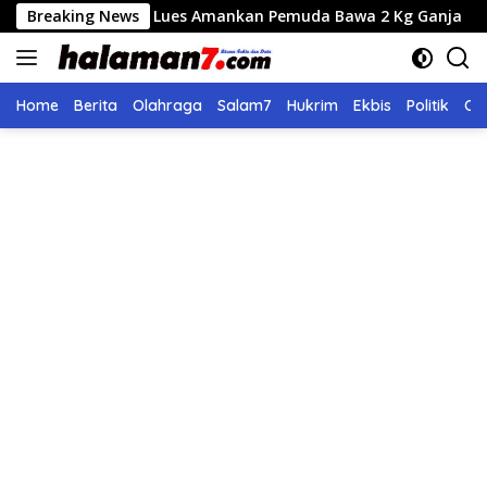
Langsung
es Gayo Lues Amankan Pemuda Bawa 2 Kg Ganja
Breaking News
Seleksi
ke
konten
Home
Berita
Olahraga
Salam7
Hukrim
Ekbis
Politik
Ol