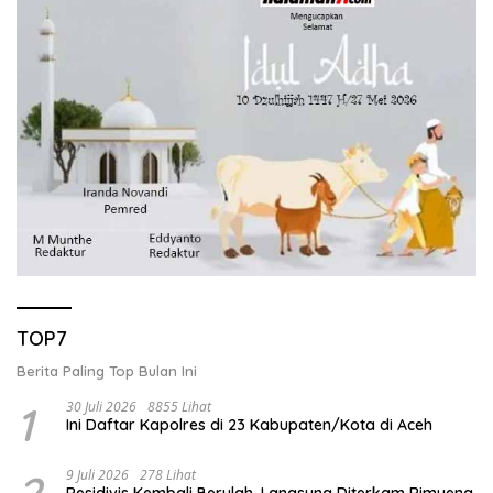
TOP7
Berita Paling Top Bulan Ini
1
30 Juli 2026
8855 Lihat
Ini Daftar Kapolres di 23 Kabupaten/Kota di Aceh
2
9 Juli 2026
278 Lihat
Residivis Kembali Berulah, Langsung Diterkam Rimueng