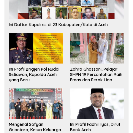
Ini Daftar Kapolres di 23 Kabupaten/Kota di Aceh
Ini Profil Brigjen Pol Ruddi
Zahra Ghassani, Pelajar
Setiawan, Kapolda Aceh
SMPN 19 Percontohan Raih
yang Baru
Emas dan Perak Liga
Olimpiade Nasional
Mengenal Sofyan
Ini Profil Fadhil Ilyas, Dirut
Griantara, Ketua Keluarga
Bank Aceh