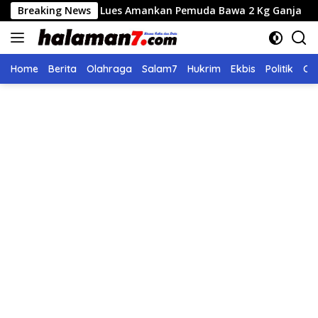
Langsung
es Gayo Lues Amankan Pemuda Bawa 2 Kg Ganja
Breaking News
Seleks
ke
konten
Home
Berita
Olahraga
Salam7
Hukrim
Ekbis
Politik
Ol