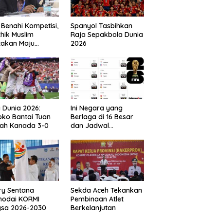
 Benahi Kompetisi,
Spanyol Tasbihkan
hik Muslim
Raja Sepakbola Dunia
takan Maju
2026
gai Calon Ketua
ov PSSI Aceh
a Dunia 2026:
Ini Negara yang
ko Bantai Tuan
Berlaga di 16 Besar
ah Kanada 3-0
dan Jadwal
Pertandingan
Perdelapan final Piala
Dunia 2026
ry Sentana
Sekda Aceh Tekankan
hodai KORMI
Pembinaan Atlet
gsa 2026-2030
Berkelanjutan