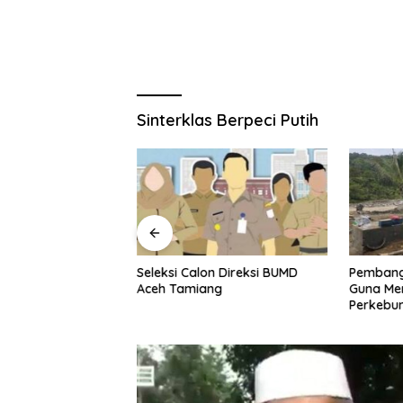
Sinterklas Berpeci Putih
oba Polres Gayo
Seleksi Calon Direksi BUMD
Pembang
an Pemuda Bawa 2
Aceh Tamiang
Guna Me
Perkebu