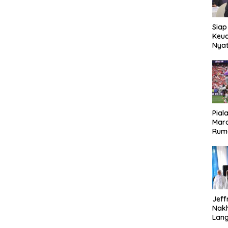
Siap
Keuc
Nya
seba
Aspr
Pial
Maro
Rum
Jeff
Nak
Lan