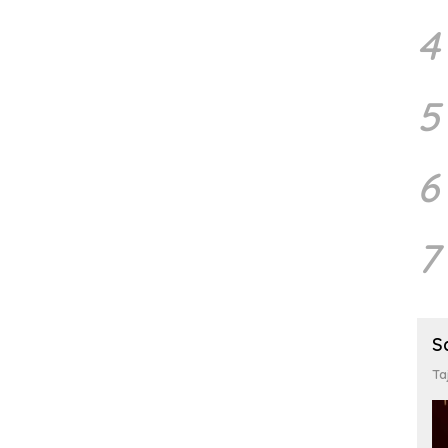
4
5
6
7
S
Ta