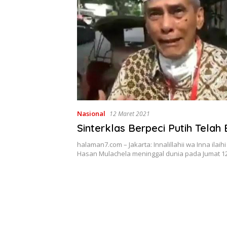
Nasional
12 Maret 2021
Sinterklas Berpeci Putih Telah
halaman7.com – Jakarta: Innalillahii wa Inna ilaihi
Hasan Mulachela meninggal dunia pada Jumat 