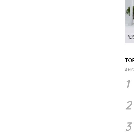
TO
Berit
1
2
3