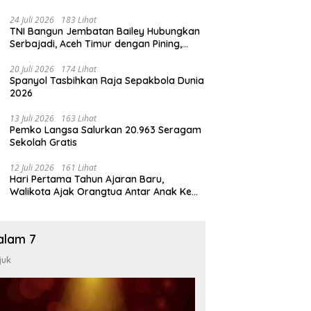
24 Juli 2026
183 Lihat
TNI Bangun Jembatan Bailey Hubungkan
Serbajadi, Aceh Timur dengan Pining,
Gayo Lues
20 Juli 2026
174 Lihat
Spanyol Tasbihkan Raja Sepakbola Dunia
2026
13 Juli 2026
163 Lihat
Pemko Langsa Salurkan 20.963 Seragam
Sekolah Gratis
12 Juli 2026
161 Lihat
Hari Pertama Tahun Ajaran Baru,
Walikota Ajak Orangtua Antar Anak Ke
Sekolah
alam 7
juk