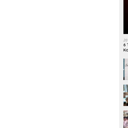
20
6 
K