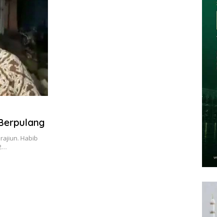
 Berpulang
 rajiun. Habib
12…