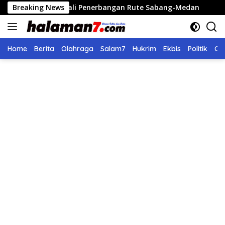
Langsung
Kembali Penerbangan Rute Sabang-Medan
Breaking News
Polri Bangun
ke
konten
Home
Berita
Olahraga
Salam7
Hukrim
Ekbis
Politik
Ol