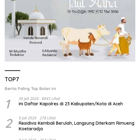
TOP7
Berita Paling Top Bulan Ini
1
30 Juli 2026
8843 Lihat
Ini Daftar Kapolres di 23 Kabupaten/Kota di Aceh
2
9 Juli 2026
278 Lihat
Residivis Kembali Berulah, Langsung Diterkam Rimueng
Koetaradja