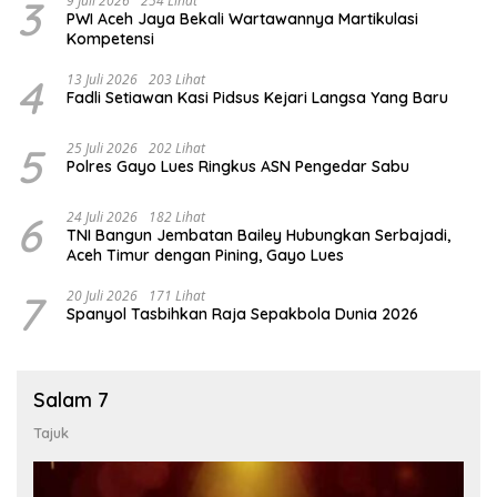
3
9 Juli 2026
254 Lihat
PWI Aceh Jaya Bekali Wartawannya Martikulasi
Kompetensi
4
13 Juli 2026
203 Lihat
Fadli Setiawan Kasi Pidsus Kejari Langsa Yang Baru
5
25 Juli 2026
202 Lihat
Polres Gayo Lues Ringkus ASN Pengedar Sabu
6
24 Juli 2026
182 Lihat
TNI Bangun Jembatan Bailey Hubungkan Serbajadi,
Aceh Timur dengan Pining, Gayo Lues
7
20 Juli 2026
171 Lihat
Spanyol Tasbihkan Raja Sepakbola Dunia 2026
Salam 7
Tajuk