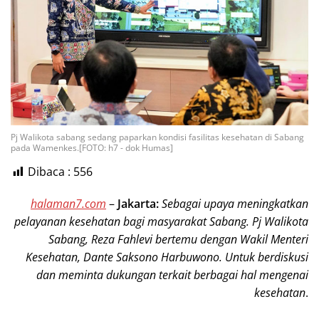
Pj Walikota sabang sedang paparkan kondisi fasilitas kesehatan di Sabang
pada Wamenkes.[FOTO: h7 - dok Humas]
Dibaca :
556
halaman7.com
–
Jakarta:
Sebagai upaya meningkatkan
pelayanan kesehatan bagi masyarakat Sabang. Pj Walikota
Sabang, Reza Fahlevi bertemu dengan Wakil Menteri
Kesehatan, Dante Saksono Harbuwono. Untuk berdiskusi
dan meminta dukungan terkait berbagai hal mengenai
kesehatan
.