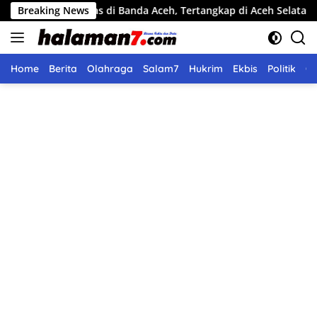
Langsung
 Beras di Banda Aceh, Tertangkap di Aceh Selatan
Breaking News
Pemko 
ke
konten
Home
Berita
Olahraga
Salam7
Hukrim
Ekbis
Politik
O