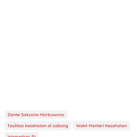
Dante Saksono Harbuwono
fasilitas kesehatan di sabang
Wakil Menteri Kesehatan
Wamenkes RI