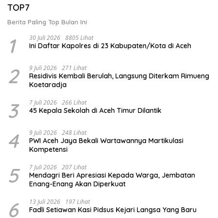
TOP7
Berita Paling Top Bulan Ini
1
30 Juli 2026
8805 Lihat
Ini Daftar Kapolres di 23 Kabupaten/Kota di Aceh
2
9 Juli 2026
271 Lihat
Residivis Kembali Berulah, Langsung Diterkam Rimueng
Koetaradja
3
7 Juli 2026
266 Lihat
45 Kepala Sekolah di Aceh Timur Dilantik
4
9 Juli 2026
248 Lihat
PWI Aceh Jaya Bekali Wartawannya Martikulasi
Kompetensi
5
7 Juli 2026
207 Lihat
Mendagri Beri Apresiasi Kepada Warga, Jembatan
Enang-Enang Akan Diperkuat
6
13 Juli 2026
197 Lihat
Fadli Setiawan Kasi Pidsus Kejari Langsa Yang Baru