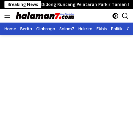
Langsung
gelaran Didong Runcang Pelataran Parkir Taman Ratu Safiatudd
Breaking News
ke
konten
Home
Berita
Olahraga
Salam7
Hukrim
Ekbis
Politik
Ol