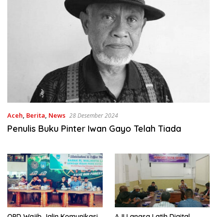
Aceh
,
Berita
,
News
28 Desember 2024
Penulis Buku Pinter Iwan Gayo Telah Tiada
OPD Wajib Jalin Komunikasi
AJI Langsa Latih Digital