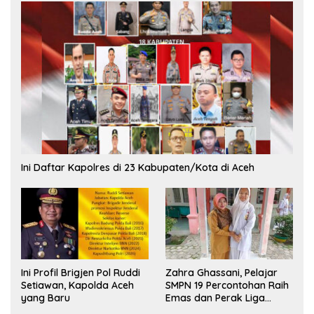
Ini Daftar Kapolres di 23 Kabupaten/Kota di Aceh
Ini Profil Brigjen Pol Ruddi
Zahra Ghassani, Pelajar
Setiawan, Kapolda Aceh
SMPN 19 Percontohan Raih
yang Baru
Emas dan Perak Liga
Olimpiade Nasional