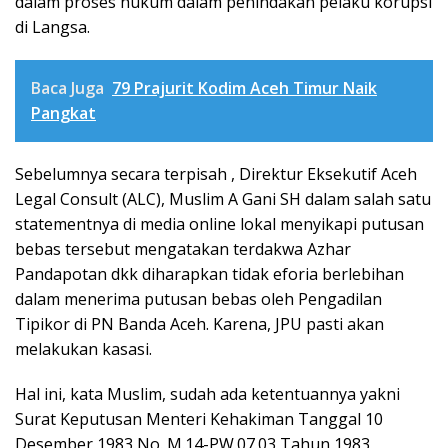
dalam proses hukum dalam penindakan pelaku korupsi
di Langsa.
Baca Juga
79 Prajurit Kodim Aceh Timur Naik
Pangkat
Sebelumnya secara terpisah , Direktur Eksekutif Aceh
Legal Consult (ALC), Muslim A Gani SH dalam salah satu
statementnya di media online lokal menyikapi putusan
bebas tersebut mengatakan terdakwa Azhar
Pandapotan dkk diharapkan tidak eforia berlebihan
dalam menerima putusan bebas oleh Pengadilan
Tipikor di PN Banda Aceh. Karena, JPU pasti akan
melakukan kasasi.
Hal ini, kata Muslim, sudah ada ketentuannya yakni
Surat Keputusan Menteri Kehakiman Tanggal 10
Desember 1983 No. M.14-PW.07.03 Tahun 1983