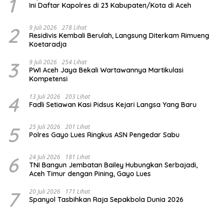
1
Ini Daftar Kapolres di 23 Kabupaten/Kota di Aceh
2
9 Juli 2026
278 Lihat
Residivis Kembali Berulah, Langsung Diterkam Rimueng
Koetaradja
3
9 Juli 2026
254 Lihat
PWI Aceh Jaya Bekali Wartawannya Martikulasi
Kompetensi
4
13 Juli 2026
203 Lihat
Fadli Setiawan Kasi Pidsus Kejari Langsa Yang Baru
5
25 Juli 2026
201 Lihat
Polres Gayo Lues Ringkus ASN Pengedar Sabu
6
24 Juli 2026
181 Lihat
TNI Bangun Jembatan Bailey Hubungkan Serbajadi,
Aceh Timur dengan Pining, Gayo Lues
7
20 Juli 2026
171 Lihat
Spanyol Tasbihkan Raja Sepakbola Dunia 2026