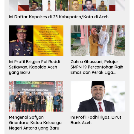
Ini Daftar Kapolres di 23 Kabupaten/Kota di Aceh
Ini Profil Brigjen Pol Ruddi
Zahra Ghassani, Pelajar
Setiawan, Kapolda Aceh
SMPN 19 Percontohan Raih
yang Baru
Emas dan Perak Liga
Olimpiade Nasional
Mengenal Sofyan
Ini Profil Fadhil Ilyas, Dirut
Griantara, Ketua Keluarga
Bank Aceh
Negeri Antara yang Baru