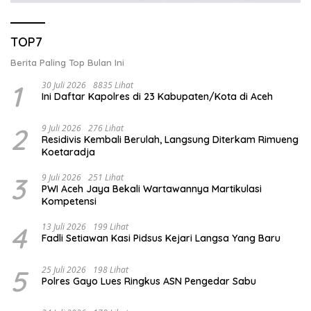
TOP7
Berita Paling Top Bulan Ini
1
30 Juli 2026
8835 Lihat
Ini Daftar Kapolres di 23 Kabupaten/Kota di Aceh
2
9 Juli 2026
276 Lihat
Residivis Kembali Berulah, Langsung Diterkam Rimueng
Koetaradja
3
9 Juli 2026
251 Lihat
PWI Aceh Jaya Bekali Wartawannya Martikulasi
Kompetensi
4
13 Juli 2026
199 Lihat
Fadli Setiawan Kasi Pidsus Kejari Langsa Yang Baru
5
25 Juli 2026
198 Lihat
Polres Gayo Lues Ringkus ASN Pengedar Sabu