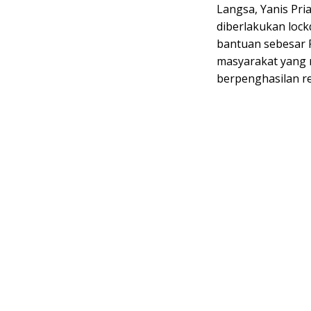
Langsa, Yanis Pri
diberlakukan loc
bantuan sebesar R
masyarakat yang 
berpenghasilan r