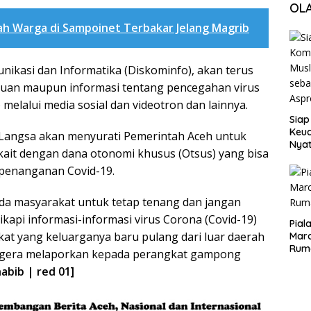
OL
h Warga di Sampoinet Terbakar Jelang Magrib
ikasi dan Informatika (Diskominfo), akan terus
an maupun informasi tentang pencegahan virus
 melalui media sosial dan videotron dan lainnya.
Siap
Keuc
o Langsa akan menyurati Pemerintah Aceh untuk
Nya
kait dengan dana otonomi khusus (Otsus) yang bisa
seba
penanganan Covid-19.
Aspr
da masyarakat untuk tetap tenang dan jangan
kapi informasi-informasi virus Corona (Covid-19)
Pial
at yang keluarganya baru pulang dari luar daerah
Maro
Rum
segera melaporkan kepada perangkat gampong
habib | red 01]