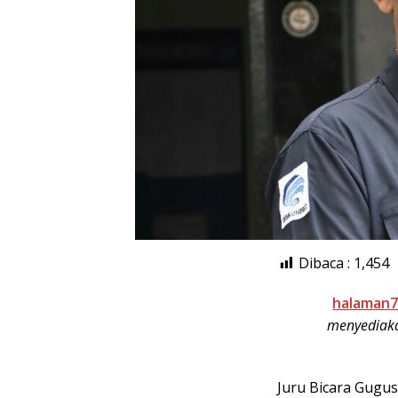
Dibaca :
1,454
halaman7
menyediaka
Juru Bicara Gugu