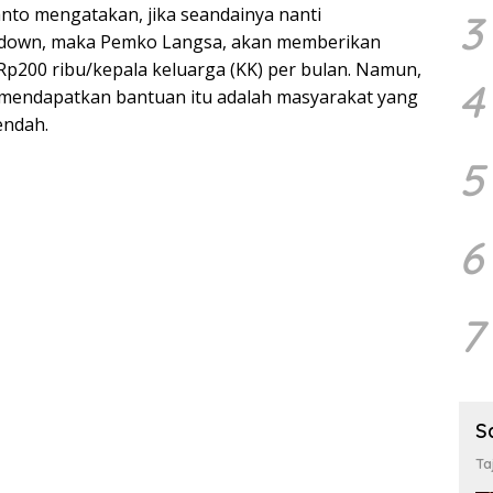
anto mengatakan, jika seandainya nanti
3
kdown, maka Pemko Langsa, akan memberikan
p200 ribu/kepala keluarga (KK) per bulan. Namun,
4
mendapatkan bantuan itu adalah masyarakat yang
endah.
5
6
7
S
Ta