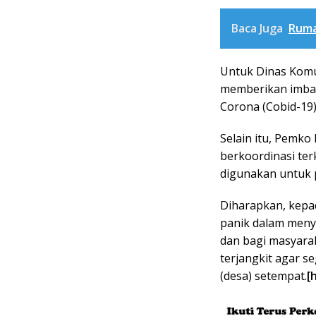
Baca Juga
Ruma
Untuk Dinas Komun
memberikan imbau
Corona (Cobid-19)
Selain itu, Pemk
berkoordinasi ter
digunakan untuk 
Diharapkan, kepa
panik dalam menyi
dan bagi masyarak
terjangkit agar 
(desa) setempat.
[