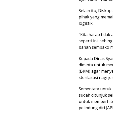
Selain itu, Disko
pihak yang mema
logistik.
“Kita harap tida
seperti ini, sehi
bahan sembako ma
Kepada Dinas Syar
diminta untuk me
(BKM) agar menye
sterilasasi nagi j
Sementata untuk
sudah ditunjuk s
untuk memperhitu
pelindung diri (A