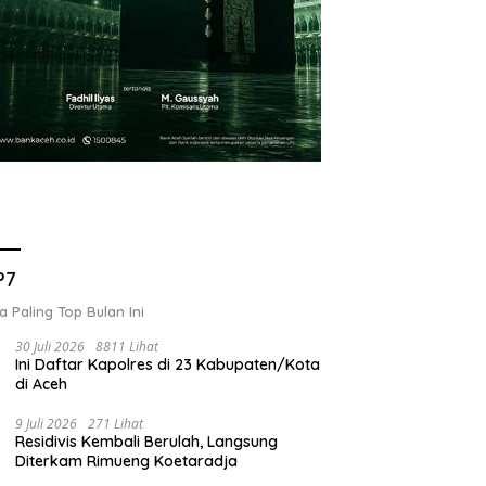
P7
a Paling Top Bulan Ini
30 Juli 2026
8811 Lihat
Ini Daftar Kapolres di 23 Kabupaten/Kota
di Aceh
9 Juli 2026
271 Lihat
Residivis Kembali Berulah, Langsung
Diterkam Rimueng Koetaradja