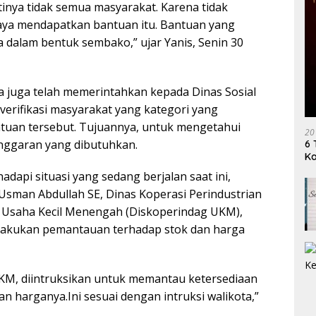
tinya tidak semua masyarakat. Karena tidak
ya mendapatkan bantuan itu. Bantuan yang
a dalam bentuk sembako,” ujar Yanis, Senin 30
ta juga telah memerintahkan kepada Dinas Sosial
erifikasi masyarakat yang kategori yang
uan tersebut. Tujuannya, untuk mengetahui
20
nggaran yang dibutuhkan.
6 
K
api situasi yang sedang berjalan saat ini,
Usman Abdullah SE, Dinas Koperasi Perindustrian
Usaha Kecil Menengah (Diskoperindag UKM),
lakukan pemantauan terhadap stok dan harga
KM, diintruksikan untuk memantau ketersediaan
 harganya.Ini sesuai dengan intruksi walikota,”
.