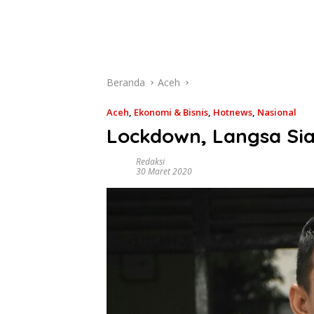
Beranda
Aceh
Aceh
,
Ekonomi & Bisnis
,
Hotnews
,
Nasional
Lockdown, Langsa Si
Redaksi
30 Maret 2020