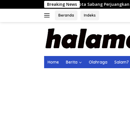
Langsung
Walikota Sabang Perjuangkan Kembali Penerb
Breaking News
ke
konten
Beranda
Indeks
Home
Berita
Olahraga
Salam7