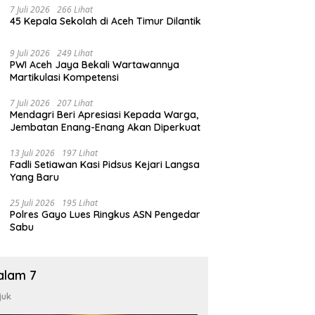
7 Juli 2026
266 Lihat
45 Kepala Sekolah di Aceh Timur Dilantik
9 Juli 2026
249 Lihat
PWI Aceh Jaya Bekali Wartawannya
Martikulasi Kompetensi
7 Juli 2026
207 Lihat
Mendagri Beri Apresiasi Kepada Warga,
Jembatan Enang-Enang Akan Diperkuat
13 Juli 2026
197 Lihat
Fadli Setiawan Kasi Pidsus Kejari Langsa
Yang Baru
25 Juli 2026
195 Lihat
Polres Gayo Lues Ringkus ASN Pengedar
Sabu
alam 7
juk