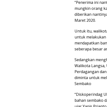
“Penerima ini nan
mungkin orang ka
diberikan nantiny
Maret 2020.
Untuk itu, waliko
untuk melakukan v
mendapatkan bant
seberapa besar a
Sedangkan menghad
Walikota Langsa, 
Perdagangan dan 
diminta untuk me
Sembako
“Diskoperindag U
bahan sembako dan
ujar Yanis Prianto