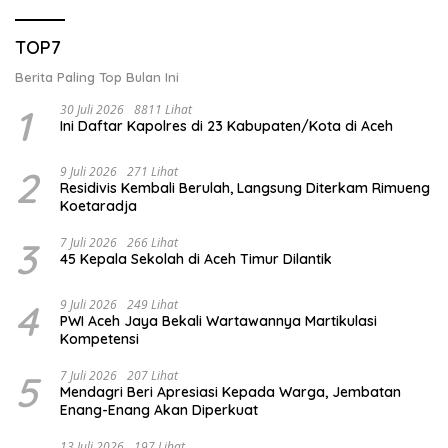
TOP7
Berita Paling Top Bulan Ini
1
30 Juli 2026
8811 Lihat
Ini Daftar Kapolres di 23 Kabupaten/Kota di Aceh
2
9 Juli 2026
271 Lihat
Residivis Kembali Berulah, Langsung Diterkam Rimueng
Koetaradja
3
7 Juli 2026
266 Lihat
45 Kepala Sekolah di Aceh Timur Dilantik
4
9 Juli 2026
249 Lihat
PWI Aceh Jaya Bekali Wartawannya Martikulasi
Kompetensi
5
7 Juli 2026
207 Lihat
Mendagri Beri Apresiasi Kepada Warga, Jembatan
Enang-Enang Akan Diperkuat
13 Juli 2026
197 Lihat