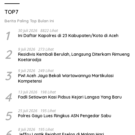
TOP7
Berita Paling Top Bulan Ini
1
30 Juli 2026
8822 Lihat
Ini Daftar Kapolres di 23 Kabupaten/Kota di Aceh
2
9 Juli 2026
273 Lihat
Residivis Kembali Berulah, Langsung Diterkam Rimueng
Koetaradja
3
9 Juli 2026
249 Lihat
PWI Aceh Jaya Bekali Wartawannya Martikulasi
Kompetensi
4
13 Juli 2026
198 Lihat
Fadli Setiawan Kasi Pidsus Kejari Langsa Yang Baru
5
25 Juli 2026
195 Lihat
Polres Gayo Lues Ringkus ASN Pengedar Sabu
6
8 Juli 2026
195 Lihat
Jeffry Lantik Pejabat Eselon di Malam Hari