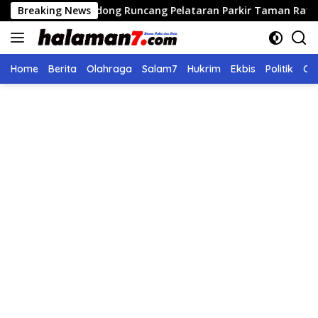
Langsung
n Didong Runcang Pelataran Parkir Taman Ratu Safiatuddin
Breaking News
ke
konten
Home
Berita
Olahraga
Salam7
Hukrim
Ekbis
Politik
Ol