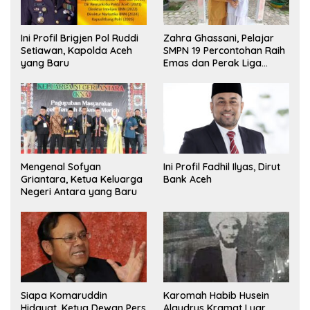
Ini Profil Brigjen Pol Ruddi
Zahra Ghassani, Pelajar
Setiawan, Kapolda Aceh
SMPN 19 Percontohan Raih
yang Baru
Emas dan Perak Liga
Olimpiade Nasional
Mengenal Sofyan
Ini Profil Fadhil Ilyas, Dirut
Griantara, Ketua Keluarga
Bank Aceh
Negeri Antara yang Baru
Siapa Komaruddin
Karomah Habib Husein
Hidayat, Ketua Dewan Pers
Alaydrus Kramat Luar