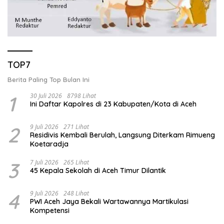
TOP7
Berita Paling Top Bulan Ini
1
30 Juli 2026
8798 Lihat
Ini Daftar Kapolres di 23 Kabupaten/Kota di Aceh
2
9 Juli 2026
271 Lihat
Residivis Kembali Berulah, Langsung Diterkam Rimueng
Koetaradja
3
7 Juli 2026
265 Lihat
45 Kepala Sekolah di Aceh Timur Dilantik
4
9 Juli 2026
248 Lihat
PWI Aceh Jaya Bekali Wartawannya Martikulasi
Kompetensi