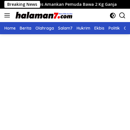
Langsung
Gayo Lues Amankan Pemuda Bawa 2 Kg Ganja
Breaking News
Seleksi Ca
ke
konten
Home
Berita
Olahraga
Salam7
Hukrim
Ekbis
Politik
Ol