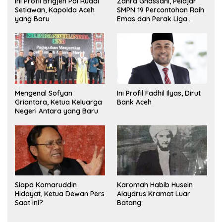
Ini Profil Brigjen Pol Ruddi
Zahra Ghassani, Pelajar
Setiawan, Kapolda Aceh
SMPN 19 Percontohan Raih
yang Baru
Emas dan Perak Liga
Olimpiade Nasional
Mengenal Sofyan
Ini Profil Fadhil Ilyas, Dirut
Griantara, Ketua Keluarga
Bank Aceh
Negeri Antara yang Baru
Siapa Komaruddin
Karomah Habib Husein
Hidayat, Ketua Dewan Pers
Alaydrus Kramat Luar
Saat Ini?
Batang