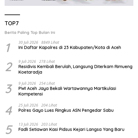
TOP7
Berita Paling Top Bulan Ini
1
30 Juli 2026
8849 Lihat
Ini Daftar Kapolres di 23 Kabupaten/Kota di Aceh
2
9 Juli 2026
278 Lihat
Residivis Kembali Berulah, Langsung Diterkam Rimueng
Koetaradja
3
9 Juli 2026
254 Lihat
PWI Aceh Jaya Bekali Wartawannya Martikulasi
Kompetensi
4
25 Juli 2026
204 Lihat
Polres Gayo Lues Ringkus ASN Pengedar Sabu
5
13 Juli 2026
203 Lihat
Fadli Setiawan Kasi Pidsus Kejari Langsa Yang Baru