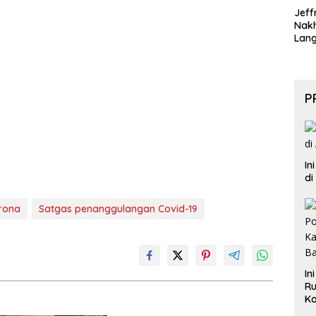
Jeff
Nak
Lan
P
In
di
rona
Satgas penanggulangan Covid-19
In
Ru
Ka
B