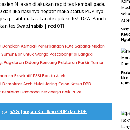
asien N, akan dilakukan rapid tes kembali pada,
20 dan jika hasilnya negatif maka status PDP nya
, jika positif maka akan dirujuk ke RSUDZA Banda
kan tes Swab.
[habib | red 01]
Siap
Keuc
Nya
seba
erjuangkan Kembali Penerbangan Rute Sabang-Medan
Aspr
ik Sumur Bor untuk Warga Pascabanjir di Langsa
ng, Pagelaran Didong Runcang Pelataran Parkir Taman
Pial
rnamen Eksekutif PSSI Banda Aceh
Maro
Rum
i Demokrat Aceh Mulai Jaring Calon Ketua DPD
 Penilaian Gampong Berkinerja Baik 2026
Juga
SAG: Jangan Kucilkan ODP dan PDP