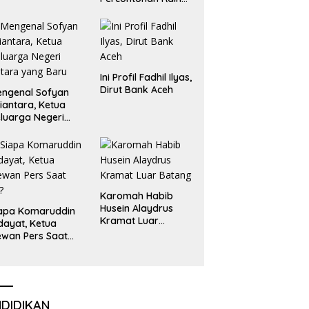
Emas dan Perak
Liga Olimpiade
Nasional
Ini Profil Fadhil Ilyas,
Dirut Bank Aceh
ngenal Sofyan
iantara, Ketua
luarga Negeri
tara yang Baru
Karomah Habib
Husein Alaydrus
apa Komaruddin
Kramat Luar
dayat, Ketua
Batang
wan Pers Saat
i?
NDIDIKAN