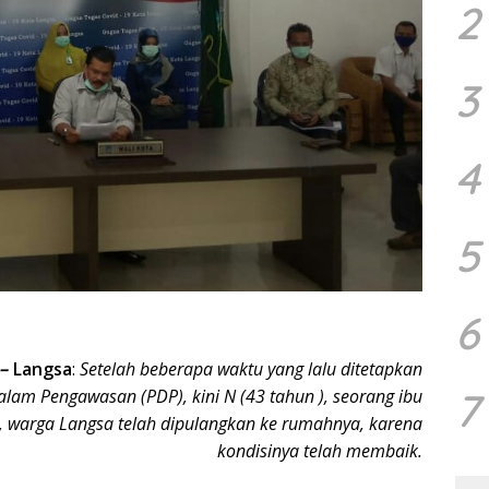
2
3
4
5
6
–
Langsa
:
Setelah beberapa waktu yang lalu ditetapkan
7
alam Pengawasan (PDP), kini N (43 tahun ), seorang ibu
 warga Langsa telah dipulangkan ke rumahnya, karena
kondisinya telah membaik.