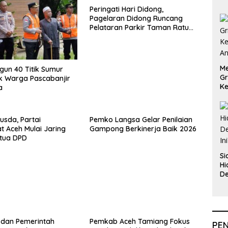
Peringati Hari Didong,
Pagelaran Didong Runcang
Pelataran Parkir Taman Ratu
Safiatuddin
Me
ngun 40 Titik Sumur
Gr
k Warga Pascabanjir
Ke
a
An
usda, Partai
Pemko Langsa Gelar Penilaian
 Aceh Mulai Jaring
Gampong Berkinerja Baik 2026
etua DPD
Si
Hi
De
In
i dan Pemerintah
Pemkab Aceh Tamiang Fokus
PE