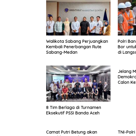
Walikota Sabang Perjuangkan
Polri Ba
Kembali Penerbangan Rute
Bor untu
Sabang-Medan
di Langs
Jelang M
Demokrat
Calon K
8 Tim Berlaga di Turnamen
Eksekutif PSSI Banda Aceh
Camat Putri Betung akan
TNI-Polr