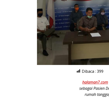
Dibaca :
399
halaman7.com
sebagai Pasien D
rumah tangga,