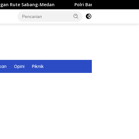
ng-Medan
Polri Bangun 40 Titik Sumur Bor untuk Warga 
kan
Opini
Piknik