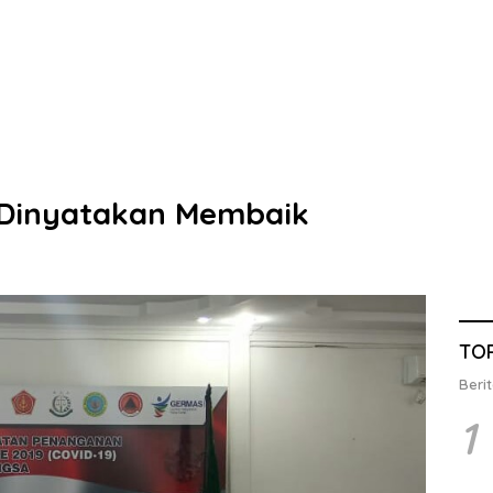
 Dinyatakan Membaik
TO
Berit
1