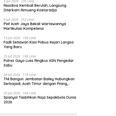
9 Juli 2026
276 Lihat
Residivis Kembali Berulah, Langsung
Diterkam Rimueng Koetaradja
9 Juli 2026
252 Lihat
PWI Aceh Jaya Bekali Wartawannya
Martikulasi Kompetensi
13 Juli 2026
199 Lihat
Fadli Setiawan Kasi Pidsus Kejari Langsa
Yang Baru
25 Juli 2026
198 Lihat
Polres Gayo Lues Ringkus ASN Pengedar
Sabu
24 Juli 2026
178 Lihat
TNI Bangun Jembatan Bailey Hubungkan
Serbajadi, Aceh Timur dengan Pining,
Gayo Lues
20 Juli 2026
168 Lihat
Spanyol Tasbihkan Raja Sepakbola Dunia
2026