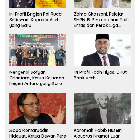
Ini Profil Brigjen Pol Ruddi
Zahra Ghassani, Pelajar
Setiawan, Kapolda Aceh
SMPN 19 Percontohan Raih
yang Baru
Emas dan Perak Liga
Olimpiade Nasional
Mengenal Sofyan
Ini Profil Fadhil Ilyas, Dirut
Griantara, Ketua Keluarga
Bank Aceh
Negeri Antara yang Baru
Siapa Komaruddin
Karomah Habib Husein
Hidayat, Ketua Dewan Pers
Alaydrus Kramat Luar