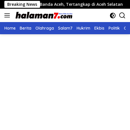
Langsung
 di Banda Aceh, Tertangkap di Aceh Selatan
Breaking News
Pemko Lang
ke
konten
Home
Berita
Olahraga
Salam7
Hukrim
Ekbis
Politik
Ol