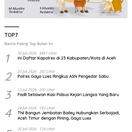
TOP7
Berita Paling Top Bulan Ini
1
30 Juli 2026
8861 Lihat
Ini Daftar Kapolres di 23 Kabupaten/Kota di Aceh
2
25 Juli 2026
207 Lihat
Polres Gayo Lues Ringkus ASN Pengedar Sabu
3
13 Juli 2026
205 Lihat
Fadli Setiawan Kasi Pidsus Kejari Langsa Yang Baru
4
24 Juli 2026
183 Lihat
TNI Bangun Jembatan Bailey Hubungkan Serbajadi,
Aceh Timur dengan Pining, Gayo Lues
20 Juli 2026
174 Lihat