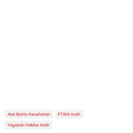
Alat Bantu Kesehatan
PTSMI Aceh
Yayasan Hakka Aceh