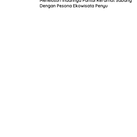
Menelusuri Indahnya Pantai Keramat Sabang
Dengan Pesona Ekowisata Penyu