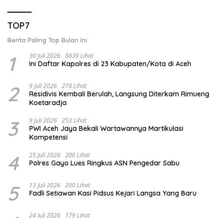
TOP7
Berita Paling Top Bulan Ini
1
30 Juli 2026
8839 Lihat
Ini Daftar Kapolres di 23 Kabupaten/Kota di Aceh
2
9 Juli 2026
278 Lihat
Residivis Kembali Berulah, Langsung Diterkam Rimueng
Koetaradja
3
9 Juli 2026
253 Lihat
PWI Aceh Jaya Bekali Wartawannya Martikulasi
Kompetensi
4
25 Juli 2026
200 Lihat
Polres Gayo Lues Ringkus ASN Pengedar Sabu
5
13 Juli 2026
200 Lihat
Fadli Setiawan Kasi Pidsus Kejari Langsa Yang Baru
24 Juli 2026
179 Lihat