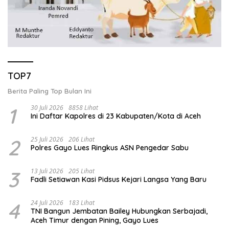
TOP7
Berita Paling Top Bulan Ini
1
30 Juli 2026
8858 Lihat
Ini Daftar Kapolres di 23 Kabupaten/Kota di Aceh
2
25 Juli 2026
206 Lihat
Polres Gayo Lues Ringkus ASN Pengedar Sabu
3
13 Juli 2026
205 Lihat
Fadli Setiawan Kasi Pidsus Kejari Langsa Yang Baru
4
24 Juli 2026
183 Lihat
TNI Bangun Jembatan Bailey Hubungkan Serbajadi,
Aceh Timur dengan Pining, Gayo Lues