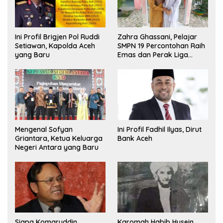
Ini Profil Brigjen Pol Ruddi
Zahra Ghassani, Pelajar
Setiawan, Kapolda Aceh
SMPN 19 Percontohan Raih
yang Baru
Emas dan Perak Liga
Olimpiade Nasional
Mengenal Sofyan
Ini Profil Fadhil Ilyas, Dirut
Griantara, Ketua Keluarga
Bank Aceh
Negeri Antara yang Baru
Siapa Komaruddin
Karomah Habib Husein