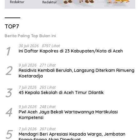
TOP7
Berita Paling Top Bulan Ini
1
30 Juli 2026
8797 Lihat
Ini Daftar Kapolres di 23 Kabupaten/Kota di Aceh
2
9 Juli 2026
271 Lihat
Residivis Kembali Berulah, Langsung Diterkam Rimueng
Koetaradja
3
7 Juli 2026
265 Lihat
45 Kepala Sekolah di Aceh Timur Dilantik
4
9 Juli 2026
248 Lihat
PWI Aceh Jaya Bekali Wartawannya Martikulasi
Kompetensi
5
7 Juli 2026
207 Lihat
Mendagri Beri Apresiasi Kepada Warga, Jembatan
Enang-Enang Akan Diperkuat