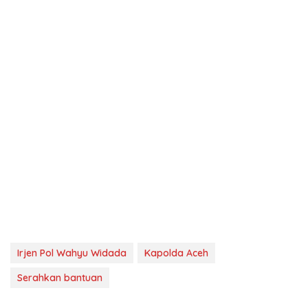
Irjen Pol Wahyu Widada
Kapolda Aceh
Serahkan bantuan