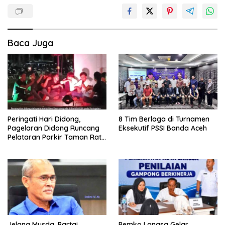
Baca Juga
Peringati Hari Didong,
8 Tim Berlaga di Turnamen
Pagelaran Didong Runcang
Eksekutif PSSI Banda Aceh
Pelataran Parkir Taman Ratu
Safiatuddin
Jelang Musda, Partai
Pemko Langsa Gelar