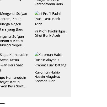
aru
Percontohan Raih
Emas dan Perak
Liga Olimpiade
Nasional
Ini Profil Fadhil Ilyas,
Dirut Bank Aceh
ngenal Sofyan
iantara, Ketua
luarga Negeri
tara yang Baru
Karomah Habib
Husein Alaydrus
apa Komaruddin
Kramat Luar
dayat, Ketua
Batang
wan Pers Saat
i?