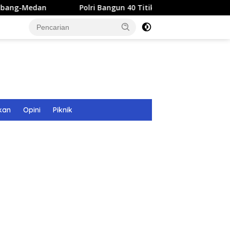
Polri Bangun 40 Titik Sumur Bor untuk Warga Pascabanjir 
kan
Opini
Piknik