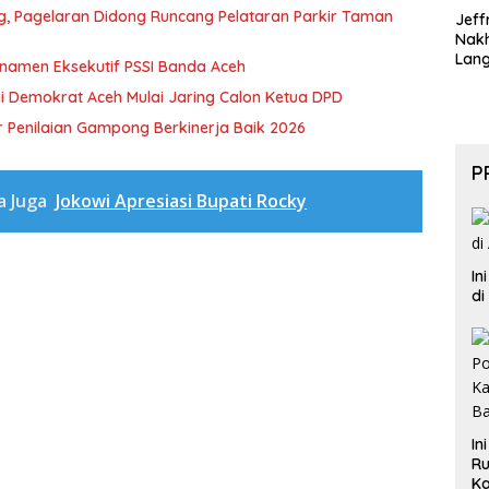
ng, Pagelaran Didong Runcang Pelataran Parkir Taman
Jeff
Nak
Lan
rnamen Eksekutif PSSI Banda Aceh
i Demokrat Aceh Mulai Jaring Calon Ketua DPD
 Penilaian Gampong Berkinerja Baik 2026
P
a Juga
Jokowi Apresiasi Bupati Rocky
In
di
In
Ru
Ka