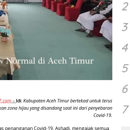
2
3
4
5
6
7.com
–
Idi
:
Kabupaten Aceh Timur bertekad untuk terus
7
n zona hijau yang disandang saat ini dari penyebaran
Covid-19.
s penanganan Covid-19, Ashadi, mengajak semua