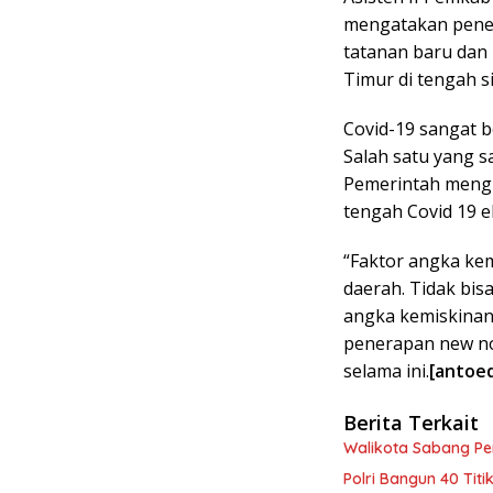
mengatakan pener
tatanan baru dan 
Timur di tengah s
Covid-19 sangat 
Salah satu yang 
Pemerintah mengu
tengah Covid 19 e
“Faktor angka ke
daerah. Tidak bis
angka kemiskinan
penerapan new no
selama ini.
[antoe
Berita Terkait
Walikota Sabang P
Polri Bangun 40 Tit