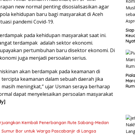
apan new normal penting disosialisasikan agar
pola kehidupan baru bagi masyarakat di Aceh
ituasi pandemi Covid-19.
Siap
berdampak pada kehidupan masyarakat saat ini.
Keuc
Nya
sangat terdampak adalah sektor ekonomi.
seba
payakan pertumbuhan baru disektor ekonomi. Di
Aspr
konomi juga menjadi persoalan serius.
miskinan akan berdampak pada keamanan di
Pial
a tercipta keamanan dalam sebuah daerah jika
Maro
 masih meningkat,” ujar Usman seraya berharap
Rum
rmal dapat menyelesaikan persoalan masyarakat
dy]
erjuangkan Kembali Penerbangan Rute Sabang-Medan
ik Sumur Bor untuk Warga Pascabanjir di Langsa