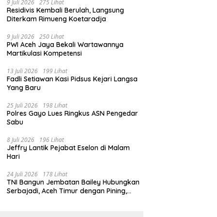
9 Juli 2026
275 Lihat
Residivis Kembali Berulah, Langsung
Diterkam Rimueng Koetaradja
9 Juli 2026
250 Lihat
PWI Aceh Jaya Bekali Wartawannya
Martikulasi Kompetensi
13 Juli 2026
199 Lihat
Fadli Setiawan Kasi Pidsus Kejari Langsa
Yang Baru
25 Juli 2026
198 Lihat
Polres Gayo Lues Ringkus ASN Pengedar
Sabu
8 Juli 2026
196 Lihat
Jeffry Lantik Pejabat Eselon di Malam
Hari
24 Juli 2026
178 Lihat
TNI Bangun Jembatan Bailey Hubungkan
Serbajadi, Aceh Timur dengan Pining,
Gayo Lues