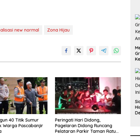
B
ialisasi new normal
Zona Hijau
Me
Gr
Ke
An
Si
Hi
De
In
ngun 40 Titik Sumur
Peringati Hari Didong,
k Warga Pascabanjir
Pagelaran Didong Runcang
a
Pelataran Parkir Taman Ratu
Safiatuddin