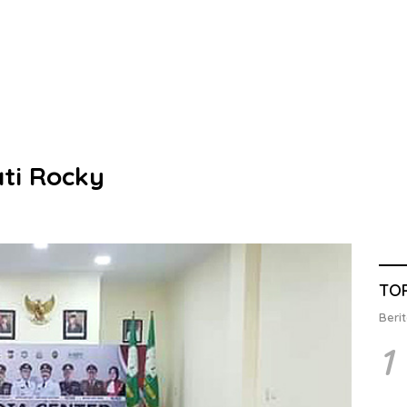
ati Rocky
TO
Berit
1