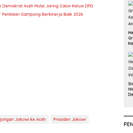
i Demokrat Aceh Mulai Jaring Calon Ketua DPD
 Penilaian Gampong Berkinerja Baik 2026
Me
Gr
Ke
An
Si
Hi
De
In
jungan Jokowi ke Aceh
Presiden Jokowi
PE