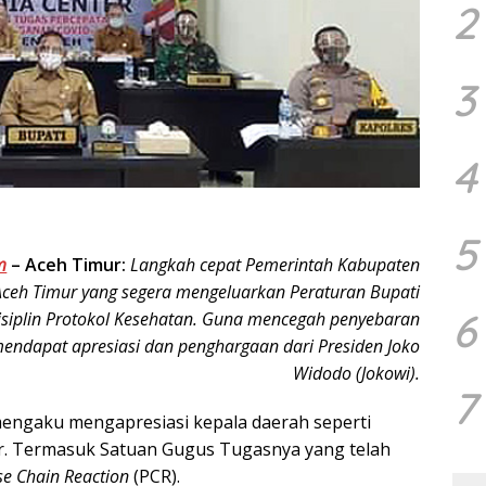
2
3
4
5
m
–
Aceh Timur:
Langkah cepat Pemerintah Kabupaten
ceh Timur yang segera mengeluarkan Peraturan Bupati
6
isiplin Protokol Kesehatan. Guna mencegah penyebaran
endapat apresiasi dan penghargaan dari Presiden Joko
Widodo (Jokowi).
7
mengaku mengapresiasi kepala daerah seperti
r. Termasuk Satuan Gugus Tugasnya yang telah
e Chain Reaction
(PCR).