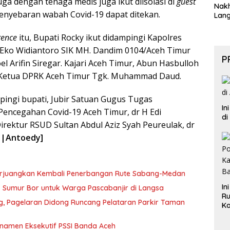
uga dengan tenaga medis juga ikut diisolasi di
guest
Nak
enyebaran wabah Covid-19 dapat ditekan.
Lan
rence
itu, Bupati Rocky ikut didampingi Kapolres
Eko Widiantoro SIK MH. Dandim 0104/Aceh Timur
P
el Arifin Siregar. Kajari Aceh Timur, Abun Hasbulloh
Ketua DPRK Aceh Timur Tgk. Muhammad Daud.
pingi bupati, Jubir Satuan Gugus Tugas
In
encegahan Covid-19 Aceh Timur, dr H Edi
di
rektur RSUD Sultan Abdul Aziz Syah Peureulak, dr
l |Antoedy]
erjuangkan Kembali Penerbangan Rute Sabang-Medan
In
ik Sumur Bor untuk Warga Pascabanjir di Langsa
Ru
ng, Pagelaran Didong Runcang Pelataran Parkir Taman
Ka
B
rnamen Eksekutif PSSI Banda Aceh