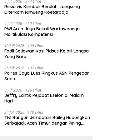
9 Juli 2026
274 Lihat
Residivis Kembali Berulah, Langsung
Diterkam Rimueng Koetaradja
9 Juli 2026
250 Lihat
PWI Aceh Jaya Bekali Wartawannya
Martikulasi Kompetensi
13 Juli 2026
199 Lihat
Fadli Setiawan Kasi Pidsus Kejari Langsa
Yang Baru
25 Juli 2026
197 Lihat
Polres Gayo Lues Ringkus ASN Pengedar
Sabu
8 Juli 2026
196 Lihat
Jeffry Lantik Pejabat Eselon di Malam
Hari
24 Juli 2026
178 Lihat
TNI Bangun Jembatan Bailey Hubungkan
Serbajadi, Aceh Timur dengan Pining,
Gayo Lues