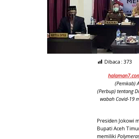
Dibaca :
373
halaman7.co
(Pemkab) A
(Perbup) tentang D
wabah Covid-19 m
Presiden Jokowi 
Bupati Aceh Timu
memiliki
Polymeras