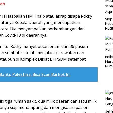
ceh
r H Hasballah HM Thaib atau akrap disapa Rocky
Siap
satunya Kepala Daerah yang mendapatkan
Keuc
Nya
icara. Dia menyampaikan perkembangan dan
seba
 Covid-19 di daerahnya.
Aspr
 itu, Rocky menyebutkan enam dari 36 pasien
kan sembuh setelah menjalani perawatan dan
Pial
RS ataupun di Komplek Diklat BKPSDM setempat.
Maro
Rum
antu Palestina, Bisa Scan Barkot Ini
i tiga rumah sakit, dua milik daerah dan satu milik
iganya siap menampung dan mengisolasi pasien
Jeff