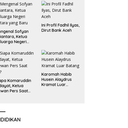
Liga Olimpiade
Nasional
Ini Profil Fadhil Ilyas,
Dirut Bank Aceh
ngenal Sofyan
iantara, Ketua
luarga Negeri
tara yang Baru
Karomah Habib
Husein Alaydrus
apa Komaruddin
Kramat Luar
dayat, Ketua
Batang
wan Pers Saat
i?
NDIDIKAN