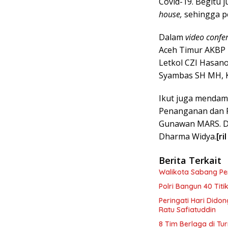
Covid-19. Begitu j
house,
sehingga p
Dalam
video confe
Aceh Timur AKBP 
Letkol CZI Hasano
Syambas SH MH, 
Ikut juga mendam
Penanganan dan P
Gunawan MARS. Di
Dharma Widya.
[ri
Berita Terkait
Walikota Sabang P
Polri Bangun 40 Tit
Peringati Hari Dido
Ratu Safiatuddin
8 Tim Berlaga di Tu