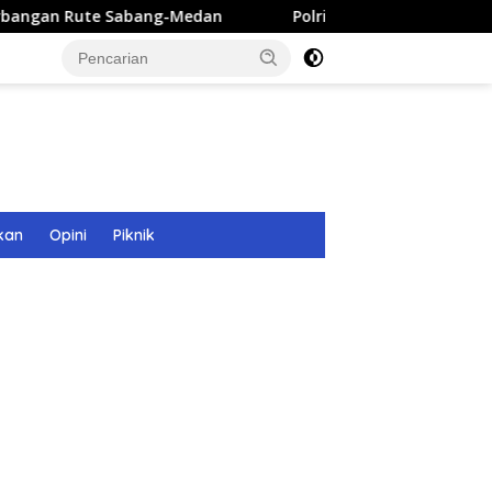
Sabang-Medan
Polri Bangun 40 Titik Sumur Bor untuk W
kan
Opini
Piknik