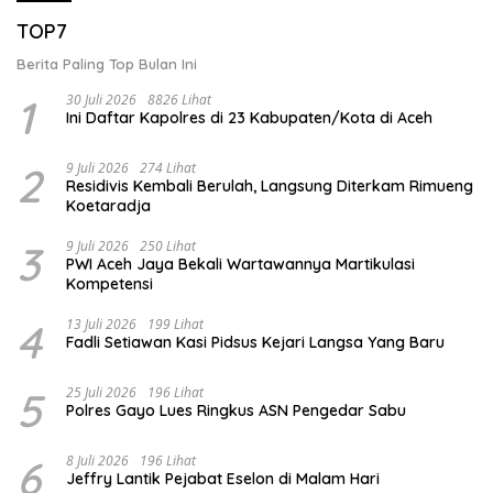
TOP7
Berita Paling Top Bulan Ini
1
30 Juli 2026
8826 Lihat
Ini Daftar Kapolres di 23 Kabupaten/Kota di Aceh
2
9 Juli 2026
274 Lihat
Residivis Kembali Berulah, Langsung Diterkam Rimueng
Koetaradja
3
9 Juli 2026
250 Lihat
PWI Aceh Jaya Bekali Wartawannya Martikulasi
Kompetensi
4
13 Juli 2026
199 Lihat
Fadli Setiawan Kasi Pidsus Kejari Langsa Yang Baru
5
25 Juli 2026
196 Lihat
Polres Gayo Lues Ringkus ASN Pengedar Sabu
6
8 Juli 2026
196 Lihat
Jeffry Lantik Pejabat Eselon di Malam Hari