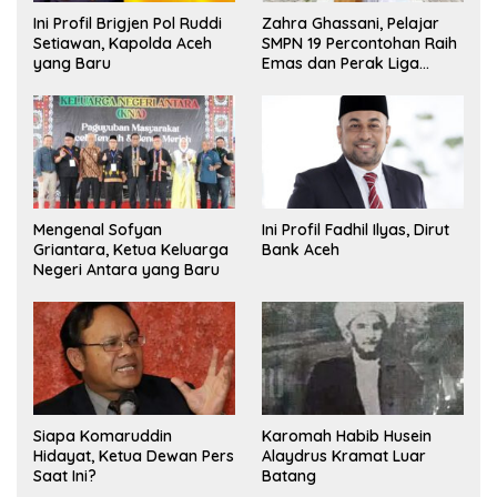
Ini Profil Brigjen Pol Ruddi
Zahra Ghassani, Pelajar
Setiawan, Kapolda Aceh
SMPN 19 Percontohan Raih
yang Baru
Emas dan Perak Liga
Olimpiade Nasional
Mengenal Sofyan
Ini Profil Fadhil Ilyas, Dirut
Griantara, Ketua Keluarga
Bank Aceh
Negeri Antara yang Baru
Siapa Komaruddin
Karomah Habib Husein
Hidayat, Ketua Dewan Pers
Alaydrus Kramat Luar
Saat Ini?
Batang