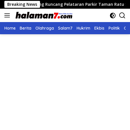
Langsung
idong Runcang Pelataran Parkir Taman Ratu Safiatuddin
Breaking News
ke
konten
Home
Berita
Olahraga
Salam7
Hukrim
Ekbis
Politik
Ol