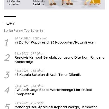
TOP7
Berita Paling Top Bulan Ini
1
30 Juli 2026
8795 Lihat
Ini Daftar Kapolres di 23 Kabupaten/Kota di Aceh
2
9 Juli 2026
271 Lihat
Residivis Kembali Berulah, Langsung Diterkam Rimueng
Koetaradja
3
7 Juli 2026
265 Lihat
45 Kepala Sekolah di Aceh Timur Dilantik
4
9 Juli 2026
248 Lihat
PWI Aceh Jaya Bekali Wartawannya Martikulasi
Kompetensi
5
7 Juli 2026
206 Lihat
Mendagri Beri Apresiasi Kepada Warga, Jembatan