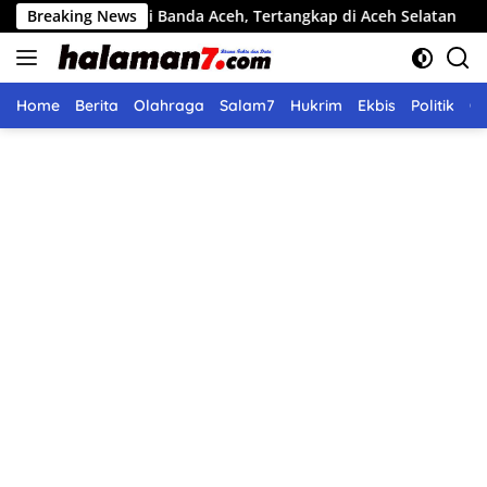
Langsung
 di Banda Aceh, Tertangkap di Aceh Selatan
Breaking News
Pemko Langs
ke
konten
Home
Berita
Olahraga
Salam7
Hukrim
Ekbis
Politik
O