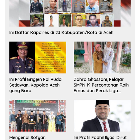
Ini Daftar Kapolres di 23 Kabupaten/Kota di Aceh
Ini Profil Brigjen Pol Ruddi
Zahra Ghassani, Pelajar
Setiawan, Kapolda Aceh
SMPN 19 Percontohan Raih
yang Baru
Emas dan Perak Liga
Olimpiade Nasional
Mengenal Sofyan
Ini Profil Fadhil Ilyas, Dirut