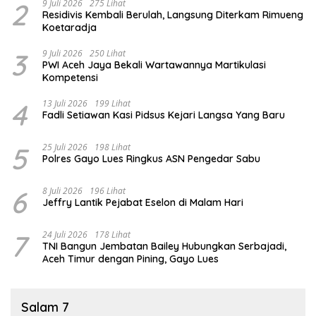
2
9 Juli 2026
275 Lihat
Residivis Kembali Berulah, Langsung Diterkam Rimueng
Koetaradja
3
9 Juli 2026
250 Lihat
PWI Aceh Jaya Bekali Wartawannya Martikulasi
Kompetensi
4
13 Juli 2026
199 Lihat
Fadli Setiawan Kasi Pidsus Kejari Langsa Yang Baru
5
25 Juli 2026
198 Lihat
Polres Gayo Lues Ringkus ASN Pengedar Sabu
6
8 Juli 2026
196 Lihat
Jeffry Lantik Pejabat Eselon di Malam Hari
7
24 Juli 2026
178 Lihat
TNI Bangun Jembatan Bailey Hubungkan Serbajadi,
Aceh Timur dengan Pining, Gayo Lues
Salam 7