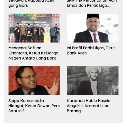
Setiawan, Kapolda Aceh
SMPN 19 Percontohan Raih
yang Baru
Emas dan Perak Liga
Olimpiade Nasional
Mengenal Sofyan
Ini Profil Fadhil Ilyas, Dirut
Griantara, Ketua Keluarga
Bank Aceh
Negeri Antara yang Baru
Siapa Komaruddin
Karomah Habib Husein
Hidayat, Ketua Dewan Pers
Alaydrus Kramat Luar
Saat Ini?
Batang