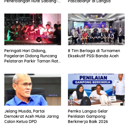
Penerbangan Rute Sabang-
Pascabanjir di Langsa
Medan
Peringati Hari Didong,
8 Tim Berlaga di Turnamen
Pagelaran Didong Runcang
Eksekutif PSSI Banda Aceh
Pelataran Parkir Taman Ratu
Safiatuddin
Jelang Musda, Partai
Pemko Langsa Gelar
Demokrat Aceh Mulai Jaring
Penilaian Gampong
Calon Ketua DPD
Berkinerja Baik 2026