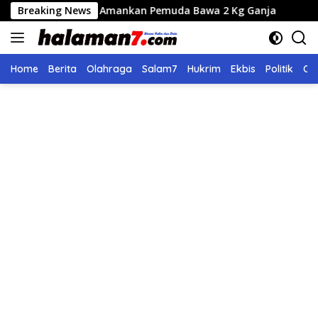
Langsung
Lues Amankan Pemuda Bawa 2 Kg Ganja
Breaking News
Seleksi Calon D
ke
konten
Home
Berita
Olahraga
Salam7
Hukrim
Ekbis
Politik
Ol