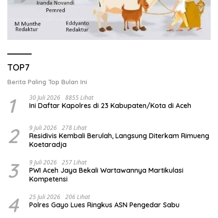
TOP7
Berita Paling Top Bulan Ini
1
30 Juli 2026
8855 Lihat
Ini Daftar Kapolres di 23 Kabupaten/Kota di Aceh
2
9 Juli 2026
278 Lihat
Residivis Kembali Berulah, Langsung Diterkam Rimueng
Koetaradja
3
9 Juli 2026
257 Lihat
PWI Aceh Jaya Bekali Wartawannya Martikulasi
Kompetensi
4
25 Juli 2026
206 Lihat
Polres Gayo Lues Ringkus ASN Pengedar Sabu