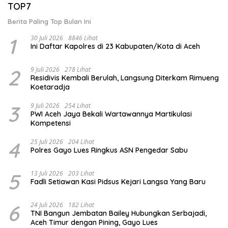
TOP7
Berita Paling Top Bulan Ini
1
30 Juli 2026
8846 Lihat
Ini Daftar Kapolres di 23 Kabupaten/Kota di Aceh
2
9 Juli 2026
278 Lihat
Residivis Kembali Berulah, Langsung Diterkam Rimueng
Koetaradja
3
9 Juli 2026
254 Lihat
PWI Aceh Jaya Bekali Wartawannya Martikulasi
Kompetensi
4
25 Juli 2026
204 Lihat
Polres Gayo Lues Ringkus ASN Pengedar Sabu
5
13 Juli 2026
203 Lihat
Fadli Setiawan Kasi Pidsus Kejari Langsa Yang Baru
6
24 Juli 2026
182 Lihat
TNI Bangun Jembatan Bailey Hubungkan Serbajadi,
Aceh Timur dengan Pining, Gayo Lues