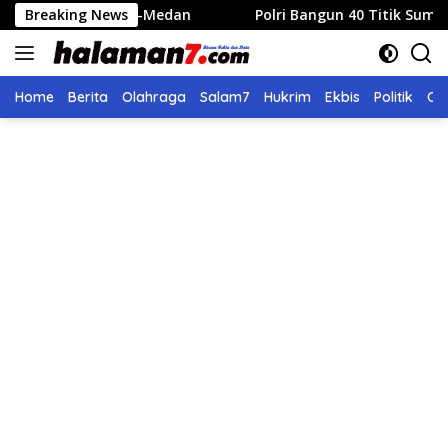
Langsung
ang-Medan
Breaking News
Polri Bangun 40 Titik Sumur Bor untuk Warga
ke
konten
Home
Berita
Olahraga
Salam7
Hukrim
Ekbis
Politik
Ol