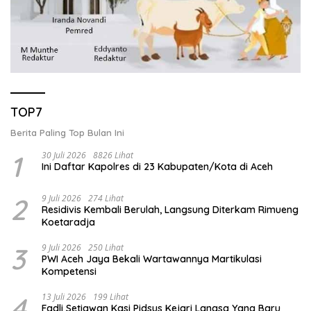
TOP7
Berita Paling Top Bulan Ini
1
30 Juli 2026
8826 Lihat
Ini Daftar Kapolres di 23 Kabupaten/Kota di Aceh
2
9 Juli 2026
274 Lihat
Residivis Kembali Berulah, Langsung Diterkam Rimueng
Koetaradja
3
9 Juli 2026
250 Lihat
PWI Aceh Jaya Bekali Wartawannya Martikulasi
Kompetensi
4
13 Juli 2026
199 Lihat
Fadli Setiawan Kasi Pidsus Kejari Langsa Yang Baru