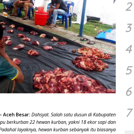
2
3
4
5
6
7
–
Aceh Besar:
Dahsyat. Salah satu dusun di Kabupaten
u berkurban 22 hewan kurban, yakni 18 ekor sapi dan
adahal layaknya, hewan kurban sebanyak itu biasanya