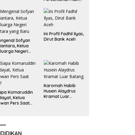
Emas dan Perak
Liga Olimpiade
Nasional
Ini Profil Fadhil Ilyas,
Dirut Bank Aceh
ngenal Sofyan
iantara, Ketua
luarga Negeri
tara yang Baru
Karomah Habib
Husein Alaydrus
apa Komaruddin
Kramat Luar
dayat, Ketua
Batang
wan Pers Saat
i?
NDIDIKAN