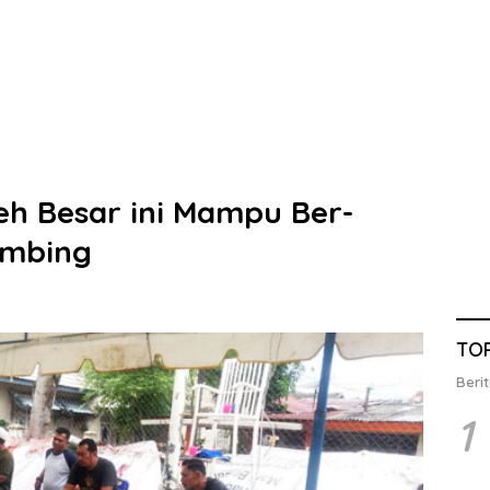
eh Besar ini Mampu Ber-
ambing
TO
Berit
1