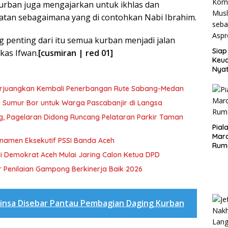
urban juga mengajarkan untuk ikhlas dan
atan sebagaimana yang di contohkan Nabi Ibrahim.
g penting dari itu semua kurban menjadi jalan
Siap
kas Ifwan.
[cusmiran | red 01]
Keuc
Nya
seba
Aspr
erjuangkan Kembali Penerbangan Rute Sabang-Medan
ik Sumur Bor untuk Warga Pascabanjir di Langsa
ng, Pagelaran Didong Runcang Pelataran Parkir Taman
Pial
Maro
rnamen Eksekutif PSSI Banda Aceh
Rum
i Demokrat Aceh Mulai Jaring Calon Ketua DPD
 Penilaian Gampong Berkinerja Baik 2026
insa Disebar Pantau Pembagian Daging Kurban