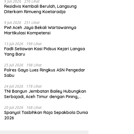
9 Juli 2026
276 Lihat
Residivis Kembali Berulah, Langsung
Diterkam Rimueng Koetaradja
9 Juli 2026
251 Lihat
PWI Aceh Jaya Bekali Wartawannya
Martikulasi Kompetensi
13 Juli 2026
199 Lihat
Fadli Setiawan Kasi Pidsus Kejari Langsa
Yang Baru
25 Juli 2026
198 Lihat
Polres Gayo Lues Ringkus ASN Pengedar
Sabu
24 Juli 2026
178 Lihat
TNI Bangun Jembatan Bailey Hubungkan
Serbajadi, Aceh Timur dengan Pining,
Gayo Lues
20 Juli 2026
168 Lihat
Spanyol Tasbihkan Raja Sepakbola Dunia
2026