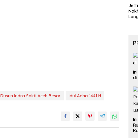
Jeff
Nak
Lan
P
In
di
Dusun Indra Sakti Aceh Besar
Idul Adha 1441 H
In
Ru
Ka
B