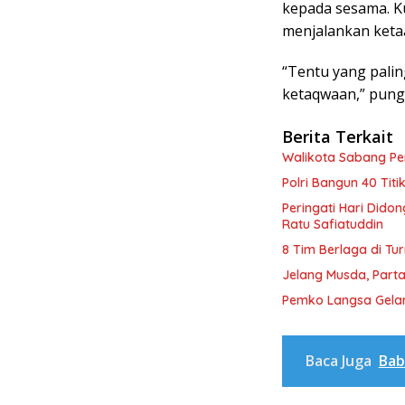
kepada sesama. K
menjalankan keta
“Tentu yang palin
ketaqwaan,” pung
Berita Terkait
Walikota Sabang P
Polri Bangun 40 Tit
Peringati Hari Dido
Ratu Safiatuddin
8 Tim Berlaga di Tu
Jelang Musda, Parta
Pemko Langsa Gelar
Baca Juga
Bab