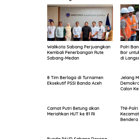
Walikota Sabang Perjuangkan
Polri Ba
Kembali Penerbangan Rute
Bor untu
Sabang-Medan
di Langs
8 Tim Berlaga di Turnamen
Jelang M
Eksekutif PSSI Banda Aceh
Demokrat
Calon K
Camat Putri Betung akan
TNI-Polr
Meriahkan HUT ke 81 RI
Kecamat
Bendera 