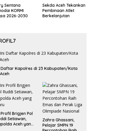
ry Sentana
Sekda Aceh Tekankan
hodai KORMI
Pembinaan Atlet
gsa 2026-2030
Berkelanjutan
ROFIL7
i Daftar Kapolres di 23 Kabupaten/Kota
 Aceh
i Profil Brigjen Pol
ddi Setiawan,
Zahra Ghassani,
polda Aceh yang
Pelajar SMPN 19
aru
Percontohan Raih