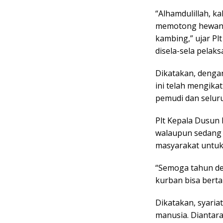
“Alhamdulillah, k
memotong hewan k
kambing,” ujar Pl
disela-sela pelak
Dikatakan, deng
ini telah mengikat
pemudi dan seluru
Plt Kepala Dusun 
walaupun sedang 
masyarakat untuk 
“Semoga tahun de
kurban bisa berta
Dikatakan, syari
manusia. Diantar