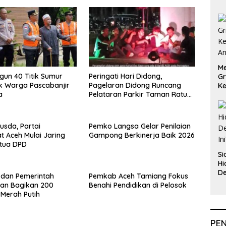
Me
ngun 40 Titik Sumur
Peringati Hari Didong,
Gr
k Warga Pascabanjir
Pagelaran Didong Runcang
Ke
a
Pelataran Parkir Taman Ratu
An
Safiatuddin
usda, Partai
Pemko Langsa Gelar Penilaian
 Aceh Mulai Jaring
Gampong Berkinerja Baik 2026
etua DPD
Si
Hi
De
i dan Pemerintah
Pemkab Aceh Tamiang Fokus
In
an Bagikan 200
Benahi Pendidikan di Pelosok
Merah Putih
PE