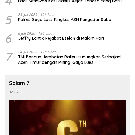
4
Fadli Setiawan Kasi Pidsus Kejari Langsa Yang Baru
5
25 Juli 2026
198 Lihat
Polres Gayo Lues Ringkus ASN Pengedar Sabu
6
8 Juli 2026
196 Lihat
Jeffry Lantik Pejabat Eselon di Malam Hari
7
24 Juli 2026
178 Lihat
TNI Bangun Jembatan Bailey Hubungkan Serbajadi,
Aceh Timur dengan Pining, Gayo Lues
Salam 7
Tajuk