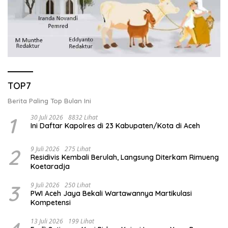
TOP7
Berita Paling Top Bulan Ini
1
30 Juli 2026
8832 Lihat
Ini Daftar Kapolres di 23 Kabupaten/Kota di Aceh
2
9 Juli 2026
275 Lihat
Residivis Kembali Berulah, Langsung Diterkam Rimueng
Koetaradja
3
9 Juli 2026
250 Lihat
PWI Aceh Jaya Bekali Wartawannya Martikulasi
Kompetensi
13 Juli 2026
199 Lihat