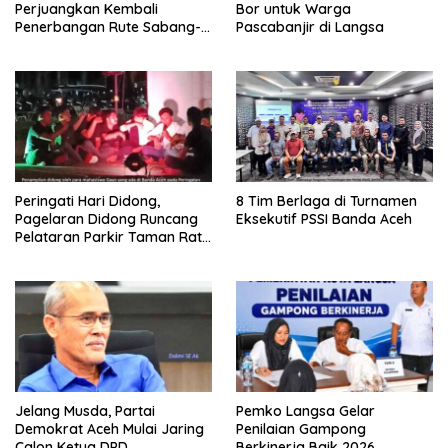
Perjuangkan Kembali
Bor untuk Warga
Penerbangan Rute Sabang-
Pascabanjir di Langsa
Medan
Peringati Hari Didong,
8 Tim Berlaga di Turnamen
Pagelaran Didong Runcang
Eksekutif PSSI Banda Aceh
Pelataran Parkir Taman Ratu
Safiatuddin
Jelang Musda, Partai
Pemko Langsa Gelar
Demokrat Aceh Mulai Jaring
Penilaian Gampong
Calon Ketua DPD
Berkinerja Baik 2026