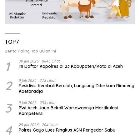
TOP7
Berita Paling Top Bulan Ini
1
30 Juli 2026
8846 Lihat
Ini Daftar Kapolres di 23 Kabupaten/Kota di Aceh
2
9 Juli 2026
278 Lihat
Residivis Kembali Berulah, Langsung Diterkam Rimueng
Koetaradja
3
9 Juli 2026
254 Lihat
PWI Aceh Jaya Bekali Wartawannya Martikulasi
Kompetensi
4
25 Juli 2026
204 Lihat
Polres Gayo Lues Ringkus ASN Pengedar Sabu