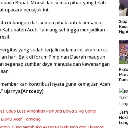
kepada Bupati Mursil dan semua pihak yang telah
 upacara peusijuk ini.
Siap
ta dukungan dari semua pihak untuk bersama-
Keuc
Kabupaten Aceh Tamiang sehingga menjadikan
Nya
esif.
seba
Aspr
nergitas yang sudah terjalin selama ini, akan terus
ian hari. Baik di forum Pimpinan Daerah maupun
an segenap sumber daya manusia dan kewenangan
Pial
saan.
Maro
Rum
 memberikan kontribusi nyata guna kemajuan Aceh
” ujarnya.
[Antoedy]
lres Gayo Lues Amankan Pemuda Bawa 2 Kg Ganja
Jeff
Nak
si BUMD Aceh Tamiang
Lan
tan, Guna Membuka Akses Perkebunan dan Ekonomi