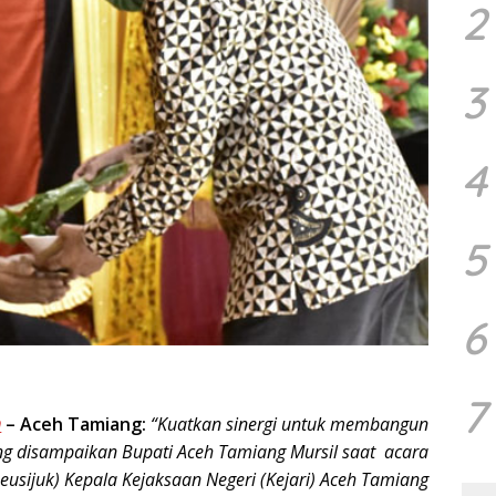
2
3
4
5
6
7
m
–
Aceh Tamiang:
“Kuatkan sinergi untuk membangun
yang disampaikan Bupati Aceh Tamiang Mursil saat acara
eusijuk) Kepala Kejaksaan Negeri (Kejari) Aceh Tamiang