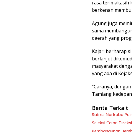
rasa terimakasih 
berkenan membuat
Agung juga memin
sama membangun 
daerah yang progr
Kajari berharap si
berlanjut dikemud
masyarakat deng
yang ada di Kejak
“Caranya, dengan
Tamiang kedepan,
Berita Terkait
Satres Narkoba Po
Seleksi Calon Direk
Pembangunan Jemba