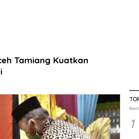
Aceh Tamiang Kuatkan
i
TO
Berit
1