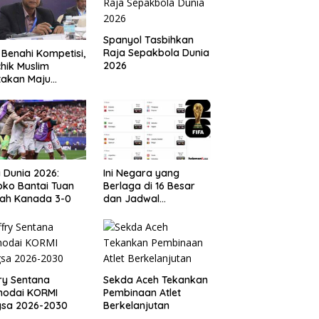
Spanyol Tasbihkan
Raja Sepakbola Dunia
 Benahi Kompetisi,
2026
hik Muslim
takan Maju
gai Calon Ketua
ov PSSI Aceh
a Dunia 2026:
Ini Negara yang
ko Bantai Tuan
Berlaga di 16 Besar
ah Kanada 3-0
dan Jadwal
Pertandingan
Perdelapan final Piala
Dunia 2026
ry Sentana
Sekda Aceh Tekankan
hodai KORMI
Pembinaan Atlet
gsa 2026-2030
Berkelanjutan