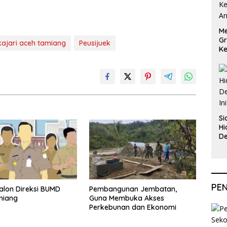
Me
Gr
kajari aceh tamiang
Peusijuek
Ke
An
Si
Hi
De
In
PE
Calon Direksi BUMD
Pembangunan Jembatan,
miang
Guna Membuka Akses
Perkebunan dan Ekonomi