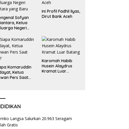
Ini Profil Fadhil Ilyas,
Dirut Bank Aceh
ngenal Sofyan
iantara, Ketua
luarga Negeri
tara yang Baru
Karomah Habib
Husein Alaydrus
apa Komaruddin
Kramat Luar
dayat, Ketua
Batang
wan Pers Saat
i?
NDIDIKAN