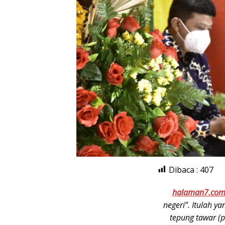
Dibaca :
407
halaman7.co
negeri”. Itulah 
tepung tawar (p