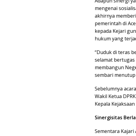
Adapun sinergi ya
mengenai sosialis
akhirnya memberi
pemerintah di Ac
kepada Kejari gu
hukum yang terjad
“Duduk di teras be
selamat bertugas 
membangun Negeri
sembari menutup 
Sebelumnya acara d
Wakil Ketua DPRK
Kepala Kejaksaan
Sinergisitas Berl
Sementara Kajari