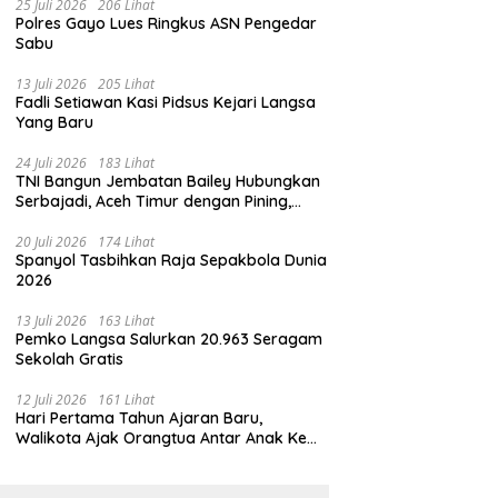
25 Juli 2026
206 Lihat
Polres Gayo Lues Ringkus ASN Pengedar
Sabu
13 Juli 2026
205 Lihat
Fadli Setiawan Kasi Pidsus Kejari Langsa
Yang Baru
24 Juli 2026
183 Lihat
TNI Bangun Jembatan Bailey Hubungkan
Serbajadi, Aceh Timur dengan Pining,
Gayo Lues
20 Juli 2026
174 Lihat
Spanyol Tasbihkan Raja Sepakbola Dunia
2026
13 Juli 2026
163 Lihat
Pemko Langsa Salurkan 20.963 Seragam
Sekolah Gratis
12 Juli 2026
161 Lihat
Hari Pertama Tahun Ajaran Baru,
Walikota Ajak Orangtua Antar Anak Ke
Sekolah