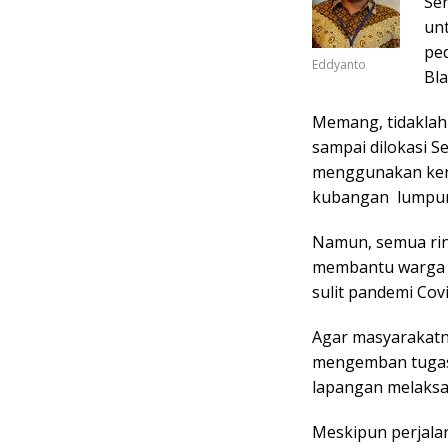
Ser
un
pe
Eddyanto
Bl
Memang, tidaklah
sampai dilokasi 
menggunakan kend
kubangan lumpur 
Namun, semua rin
membantu warga m
sulit pandemi Covi
Agar masyarakatny
mengemban tugas 
lapangan melaksa
Meskipun perjal