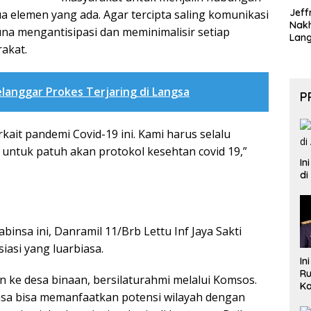
Jeff
 elemen yang ada. Agar tercipta saling komunikasi
Nak
na mengantisipasi dan meminimalisir setiap
Lan
rakat.
elanggar Prokes Terjaring di Langsa
P
kait pandemi Covid-19 ini. Kami harus selalu
untuk patuh akan protokol kesehtan covid 19,”
In
di
Babinsa ini, Danramil 11/Brb Lettu Inf Jaya Sakti
asi yang luarbiasa.
In
Ru
n ke desa binaan, bersilaturahmi melalui Komsos.
Ka
sa bisa memanfaatkan potensi wilayah dengan
B