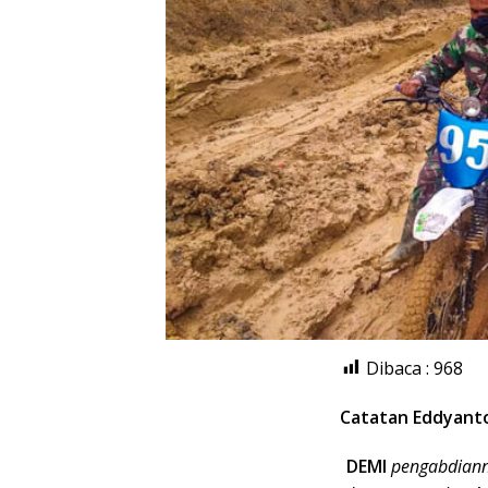
Dibaca :
968
Catatan Eddyant
DEMI
pengabdiann