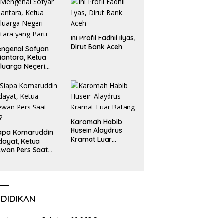
Liga Olimpiade
Nasional
Ini Profil Fadhil Ilyas,
Dirut Bank Aceh
ngenal Sofyan
iantara, Ketua
luarga Negeri
tara yang Baru
Karomah Habib
Husein Alaydrus
apa Komaruddin
Kramat Luar
dayat, Ketua
Batang
wan Pers Saat
i?
NDIDIKAN