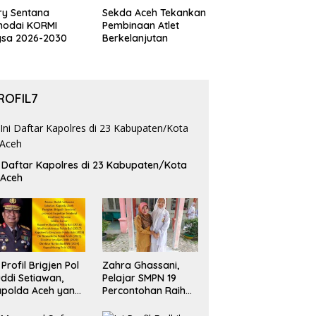
ry Sentana
Sekda Aceh Tekankan
hodai KORMI
Pembinaan Atlet
gsa 2026-2030
Berkelanjutan
ROFIL7
i Daftar Kapolres di 23 Kabupaten/Kota
 Aceh
i Profil Brigjen Pol
Zahra Ghassani,
ddi Setiawan,
Pelajar SMPN 19
polda Aceh yang
Percontohan Raih
aru
Emas dan Perak