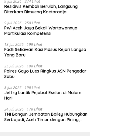
9 Juli 2026
274 Lihat
Residivis Kembali Berulah, Langsung
Diterkam Rimueng Koetaradja
9 Juli 2026
250 Lihat
PWI Aceh Jaya Bekali Wartawannya
Martikulasi Kompetensi
13 Juli 2026
199 Lihat
Fadli Setiawan Kasi Pidsus Kejari Langsa
Yang Baru
25 Juli 2026
198 Lihat
Polres Gayo Lues Ringkus ASN Pengedar
Sabu
8 Juli 2026
196 Lihat
Jeffry Lantik Pejabat Eselon di Malam
Hari
24 Juli 2026
178 Lihat
TNI Bangun Jembatan Bailey Hubungkan
Serbajadi, Aceh Timur dengan Pining,
Gayo Lues