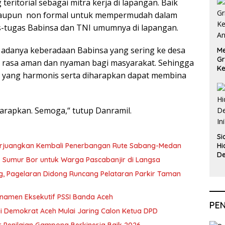
eritorial sebagai mitra kerja di lapangan. Baik
 maupun non formal untuk mempermudah dalam
tugas Babinsa dan TNI umumnya di lapangan.
n adanya keberadaan Babinsa yang sering ke desa
Me
Gr
rasa aman dan nyaman bagi masyarakat. Sehingga
Ke
n yang harmonis serta diharapkan dapat membina
An
 harapkan. Semoga,“ tutup Danramil.
Si
erjuangkan Kembali Penerbangan Rute Sabang-Medan
Hi
De
ik Sumur Bor untuk Warga Pascabanjir di Langsa
In
ng, Pagelaran Didong Runcang Pelataran Parkir Taman
rnamen Eksekutif PSSI Banda Aceh
PE
i Demokrat Aceh Mulai Jaring Calon Ketua DPD
 Penilaian Gampong Berkinerja Baik 2026