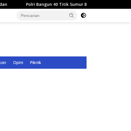
lri Bangun 40 Titik Sumur Bor untuk Warga Pascabanjir di Langs
kan
Opini
Piknik