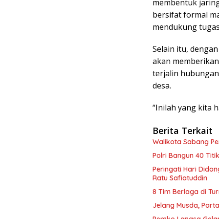
membentuk jaring t
bersifat formal
mendukung tugas-
Selain itu, denga
akan memberikan 
terjalin hubunga
desa.
“Inilah yang kita
Berita Terkait
Walikota Sabang P
Polri Bangun 40 Tit
Peringati Hari Dido
Ratu Safiatuddin
8 Tim Berlaga di Tu
Jelang Musda, Parta
Pemko Langsa Gelar