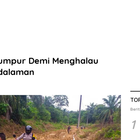
lumpur Demi Menghalau
edalaman
TO
Berit
1