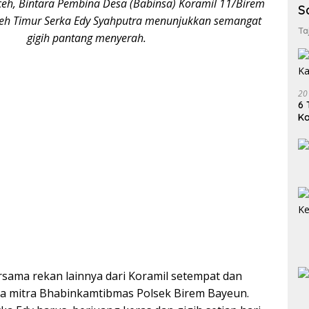
eh, Bintara Pembina Desa (Babinsa) Koramil 11/Birem
S
eh Timur Serka Edy Syahputra menunjukkan semangat
Ta
gigih pantang menyerah.
20
6 
K
sama rekan lainnya dari Koramil setempat dan
ga mitra Bhabinkamtibmas Polsek Birem Bayeun.