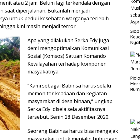
menit atau 2 jam. Belum lagi terkendala dengan
n saat diperjalanan. Bukanlah menjadi
ya untuk peduli kesehatan warganya terlebih
hingga kini masih menjadi terror.
Siap
Keuc
Apa yang dilakukan Serka Edy juga
Nya
demi mengoptimalkan Komunikasi
seba
Aspr
Sosial (Komsos) Satuan Komando
Kewilayahan terhadap komponen
masyakatnya.
Pial
Maro
“Kami sebagai Babinsa harus selalu
Rum
memonitor keadaan dan kegiatan
masyarakat di desa binaan,“ ungkap
Serka Edy disela sela aktifitasnya
tersebut, Senin 28 Desember 2020.
Seorang Babinsa harus bisa mengajak
masyarakat untuk menjalin hubungan