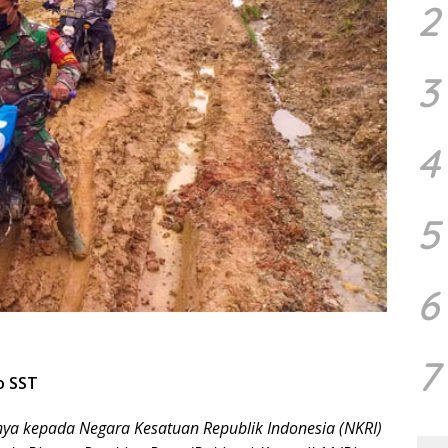
2
3
4
5
6
7
o SST
ya kepada Negara Kesatuan Republik Indonesia (NKRI)