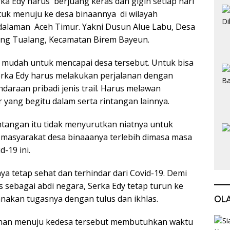
ka Edy harus berjuang keras dan gigih setiap hari
tuk menuju ke desa binaannya di wilayah
dalaman Aceh Timur. Yakni Dusun Alue Labu, Desa
ang Tualang, Kecamatan Birem Bayeun.
 mudah untuk mencapai desa tersebut. Untuk bisa
Serka Edy harus melakukan perjalanan dengan
araan pribadi jenis trail. Harus melawan
yang begitu dalam serta rintangan lainnya.
tangan itu tidak menyurutkan niatnya untuk
asyarakat desa binaaanya terlebih dimasa masa
d-19 ini.
a tetap sehat dan terhindar dari Covid-19. Demi
sebagai abdi negara, Serka Edy tetap turun ke
nakan tugasnya dengan tulus dan ikhlas.
OL
anan menuju kedesa tersebut membutuhkan waktu