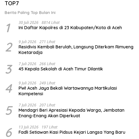
TOP7
Berita Paling Top Bulan Ini
1
30 Juli 2026
8814 Lihat
Ini Daftar Kapolres di 23 Kabupaten/Kota di Aceh
2
9 Juli 2026
271 Lihat
Residivis Kembali Berulah, Langsung Diterkam Rimueng
Koetaradja
3
7 Juli 2026
266 Lihat
45 Kepala Sekolah di Aceh Timur Dilantik
4
9 Juli 2026
249 Lihat
PWI Aceh Jaya Bekali Wartawannya Martikulasi
Kompetensi
5
7 Juli 2026
207 Lihat
Mendagri Beri Apresiasi Kepada Warga, Jembatan
Enang-Enang Akan Diperkuat
6
13 Juli 2026
197 Lihat
Fadli Setiawan Kasi Pidsus Kejari Langsa Yang Baru