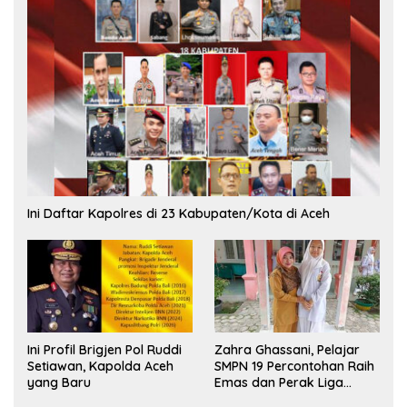
Ini Daftar Kapolres di 23 Kabupaten/Kota di Aceh
Ini Profil Brigjen Pol Ruddi
Zahra Ghassani, Pelajar
Setiawan, Kapolda Aceh
SMPN 19 Percontohan Raih
yang Baru
Emas dan Perak Liga
Olimpiade Nasional