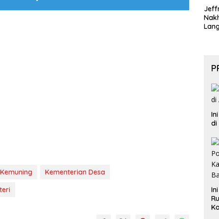
Jeff
Nak
Lan
P
In
di
Kemuning
Kementerian Desa
eri
In
Ru
Ka
B