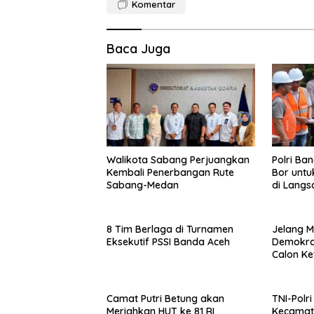
Komentar
Baca Juga
Walikota Sabang Perjuangkan
Polri Ba
Kembali Penerbangan Rute
Bor untu
Sabang-Medan
di Langs
8 Tim Berlaga di Turnamen
Jelang M
Eksekutif PSSI Banda Aceh
Demokrat
Calon K
Camat Putri Betung akan
TNI-Polr
Meriahkan HUT ke 81 RI
Kecamat