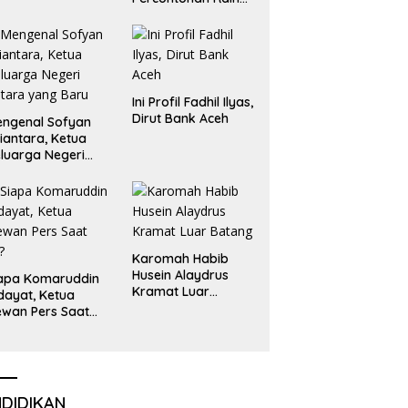
Emas dan Perak
Liga Olimpiade
Nasional
Ini Profil Fadhil Ilyas,
Dirut Bank Aceh
ngenal Sofyan
iantara, Ketua
luarga Negeri
tara yang Baru
Karomah Habib
Husein Alaydrus
apa Komaruddin
Kramat Luar
dayat, Ketua
Batang
wan Pers Saat
i?
NDIDIKAN