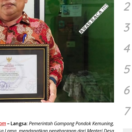
2
3
4
5
6
7
com
–
Langsa:
Pemerintah Gampong Pondok Kemuning,
a Lama, mendapatkan penghargaan dari Menteri Desa