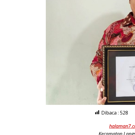
Dibaca :
528
halaman7.
Kecamatan Langs