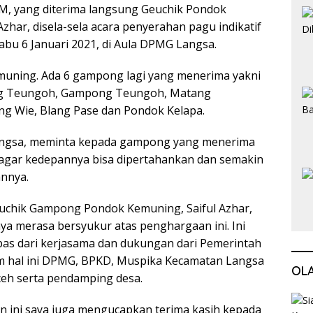
, yang diterima langsung Geuchik Pondok
Azhar, disela-sela acara penyerahan pagu indikatif
abu 6 Januari 2021, di Aula DPMG Langsa.
muning. Ada 6 gampong lagi yang menerima yakni
g Teungoh, Gampong Teungoh, Matang
ng Wie, Blang Pase dan Pondok Kelapa.
angsa, meminta kepada gampong yang menerima
 agar kedepannya bisa dipertahankan dan semakin
annya.
euchik Gampong Pondok Kemuning, Saiful Azhar,
ya merasa bersyukur atas penghargaan ini. Ini
pas dari kerjasama dan dukungan dari Pemerintah
m hal ini DPMG, BPKD, Muspika Kecamatan Langsa
OL
eh serta pendamping desa.
n ini saya juga mengucapkan terima kasih kepada