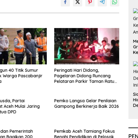
Me
Gr
Ke
An
ngun 40 Titik Sumur
Peringati Hari Didong,
k Warga Pascabanjir
Pagelaran Didong Runcang
a
Pelataran Parkir Taman Ratu
Safiatuddin
Si
Hi
usda, Partai
Pemko Langsa Gelar Penilaian
De
 Aceh Mulai Jaring
Gampong Berkinerja Baik 2026
In
etua DPD
i dan Pemerintah
Pemkab Aceh Tamiang Fokus
PE
an Bagikan 200
Benahi Pendidikan di Pelosok