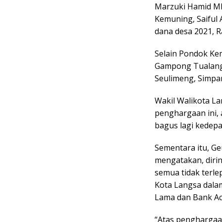
Marzuki Hamid MM
Kemuning, Saiful 
dana desa 2021, R
Selain Pondok Ke
Gampong Tualan
Seulimeng, Simpa
Wakil Walikota L
penghargaan ini,
bagus lagi kedep
Sementara itu, G
mengatakan, dirin
semua tidak terle
Kota Langsa dala
Lama dan Bank Ac
“Atas penghargaa