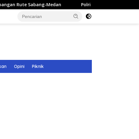
bang-Medan
Polri Bangun 40 Titik Sumur Bor untuk Warg
kan
Opini
Piknik