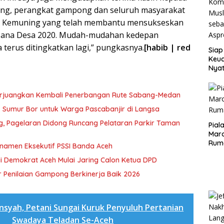
ng, perangkat gampong dan seluruh masyarakat
Kemuning yang telah membantu mensukseskan
Dana Desa 2020. Mudah-mudahan kedepan
 terus ditingkatkan lagi,” pungkasnya.
[habib | red
Siap
Keuc
Nya
seba
Aspr
erjuangkan Kembali Penerbangan Rute Sabang-Medan
ik Sumur Bor untuk Warga Pascabanjir di Langsa
ng, Pagelaran Didong Runcang Pelataran Parkir Taman
Pial
Maro
Rum
rnamen Eksekutif PSSI Banda Aceh
i Demokrat Aceh Mulai Jaring Calon Ketua DPD
 Penilaian Gampong Berkinerja Baik 2026
nsyah, Petani Sungai Kuruk Penyuluh Pertanian
Swadaya Teladan Se-Aceh