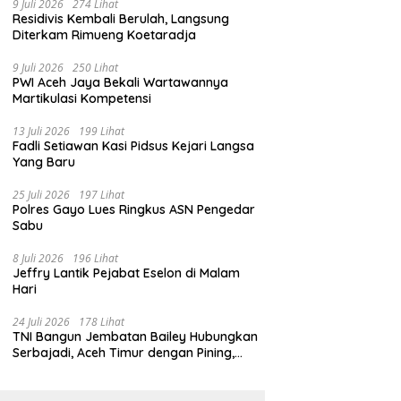
9 Juli 2026
274 Lihat
Residivis Kembali Berulah, Langsung
Diterkam Rimueng Koetaradja
9 Juli 2026
250 Lihat
PWI Aceh Jaya Bekali Wartawannya
Martikulasi Kompetensi
13 Juli 2026
199 Lihat
Fadli Setiawan Kasi Pidsus Kejari Langsa
Yang Baru
25 Juli 2026
197 Lihat
Polres Gayo Lues Ringkus ASN Pengedar
Sabu
8 Juli 2026
196 Lihat
Jeffry Lantik Pejabat Eselon di Malam
Hari
24 Juli 2026
178 Lihat
TNI Bangun Jembatan Bailey Hubungkan
Serbajadi, Aceh Timur dengan Pining,
Gayo Lues