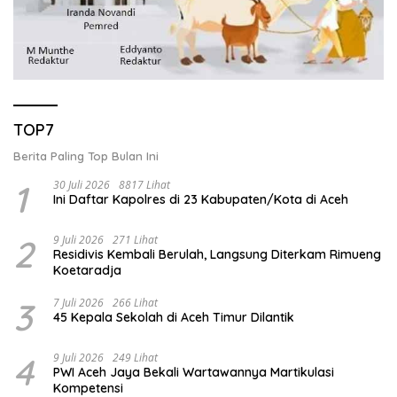
TOP7
Berita Paling Top Bulan Ini
1
30 Juli 2026
8817 Lihat
Ini Daftar Kapolres di 23 Kabupaten/Kota di Aceh
2
9 Juli 2026
271 Lihat
Residivis Kembali Berulah, Langsung Diterkam Rimueng
Koetaradja
3
7 Juli 2026
266 Lihat
45 Kepala Sekolah di Aceh Timur Dilantik
4
9 Juli 2026
249 Lihat
PWI Aceh Jaya Bekali Wartawannya Martikulasi
Kompetensi