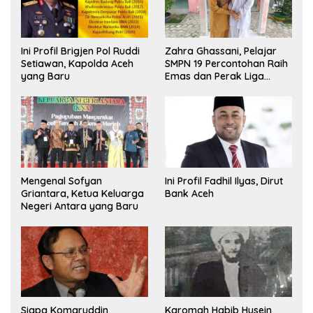
Ini Profil Brigjen Pol Ruddi
Zahra Ghassani, Pelajar
Setiawan, Kapolda Aceh
SMPN 19 Percontohan Raih
yang Baru
Emas dan Perak Liga
Olimpiade Nasional
Mengenal Sofyan
Ini Profil Fadhil Ilyas, Dirut
Griantara, Ketua Keluarga
Bank Aceh
Negeri Antara yang Baru
Siapa Komaruddin
Karomah Habib Husein