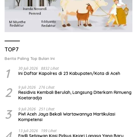
TOP7
Berita Paling Top Bulan Ini
1
30 Juli 2026
8832 Lihat
Ini Daftar Kapolres di 23 Kabupaten/Kota di Aceh
2
9 Juli 2026
276 Lihat
Residivis Kembali Berulah, Langsung Diterkam Rimueng
Koetaradja
3
9 Juli 2026
251 Lihat
PWI Aceh Jaya Bekali Wartawannya Martikulasi
Kompetensi
4
13 Juli 2026
199 Lihat
Fadli Setiawan Kasi Pidsus Kejari Langsa Yang Baru