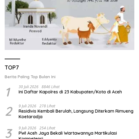
TOP7
Berita Paling Top Bulan Ini
1
30 Juli 2026
8846 Lihat
Ini Daftar Kapolres di 23 Kabupaten/Kota di Aceh
2
9 Juli 2026
278 Lihat
Residivis Kembali Berulah, Langsung Diterkam Rimueng
Koetaradja
3
9 Juli 2026
254 Lihat
PWI Aceh Jaya Bekali Wartawannya Martikulasi
Kompetensi