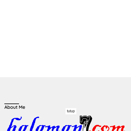
About Me
tutup