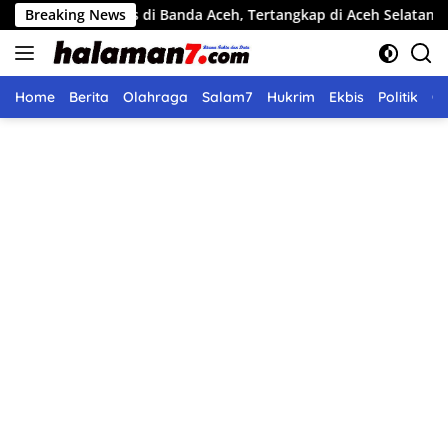
Langsung
eras di Banda Aceh, Tertangkap di Aceh Selatan
Breaking News
Pemko La
ke
konten
Home
Berita
Olahraga
Salam7
Hukrim
Ekbis
Politik
O