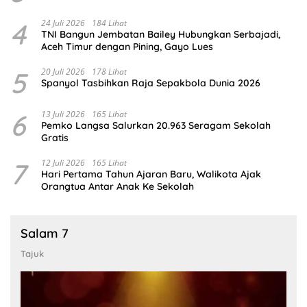
4
24 Juli 2026
184 Lihat
TNI Bangun Jembatan Bailey Hubungkan Serbajadi,
Aceh Timur dengan Pining, Gayo Lues
5
20 Juli 2026
178 Lihat
Spanyol Tasbihkan Raja Sepakbola Dunia 2026
6
13 Juli 2026
165 Lihat
Pemko Langsa Salurkan 20.963 Seragam Sekolah
Gratis
7
12 Juli 2026
165 Lihat
Hari Pertama Tahun Ajaran Baru, Walikota Ajak
Orangtua Antar Anak Ke Sekolah
Salam 7
Tajuk