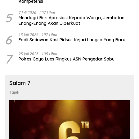
Kompetensi
5
7 Juli 2026
207 Lihat
Mendagri Beri Apresiasi Kepada Warga, Jembatan
Enang-Enang Akan Diperkuat
6
13 Juli 2026
197 Lihat
Fadli Setiawan Kasi Pidsus Kejari Langsa Yang Baru
7
25 Juli 2026
195 Lihat
Polres Gayo Lues Ringkus ASN Pengedar Sabu
Salam 7
Tajuk