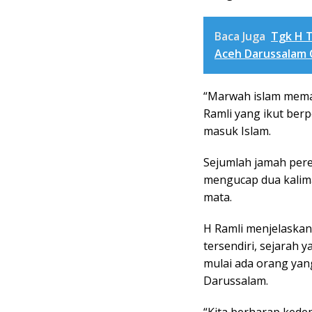
Baca Juga
Tgk H T
Aceh Darussalam 
“Marwah islam meman
Ramli yang ikut ber
masuk Islam.
Sejumlah jamah per
mengucap dua kalim
mata.
H Ramli menjelaskan,
tersendiri, sejarah 
mulai ada orang yan
Darussalam.
“Kita berharap kede