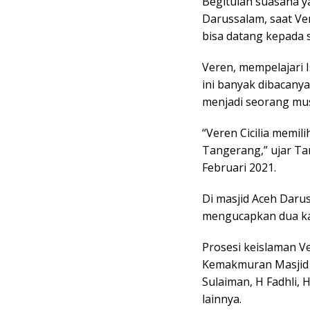
Begitulah suasana ya
Darussalam, saat Ver
bisa datang kepada si
Veren, mempelajari 
ini banyak dibacanya
menjadi seorang mus
“Veren Cicilia memil
Tangerang,” ujar Ta
Februari 2021.
Di masjid Aceh Darus
mengucapkan dua ka
Prosesi keislaman Ve
Kemakmuran Masjid 
Sulaiman, H Fadhli, 
lainnya.