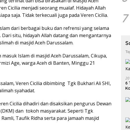
ng terlihat dan bisa dirasakan di Masjid Aceh
en Cicilia menjadi seorang mualaf. Hidayah Allah
7
apa saja. Tidak terkecuali juga pada Veren Cicilia.
Islam dari berbagai buku dan refrensi yang selama
. Dari situ, hidayah Allah datang dan mengantarnya
limah di masjid Aceh Darussalam.
S
Ta
ih masuk Islam di masjid Aceh Darussalam, Cikupa,
rmizi Age, warga Aceh di Banten, Minggu 21
20
salam, Veren Cicilia dibimbing Tgk Bukhari Ali SHI,
6 
K
limah syahadat.
ren Cicilia dihadiri dan disaksikan pengurus Dewan
(DKM) dan tokoh masyarakat. Seperti Tgk
H Ramli, Taufik Ridha serta para jamaah masjid