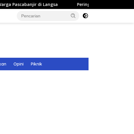
r di Langsa
Peringati Hari Didong, Pagelaran Didong R
kan
Opini
Piknik