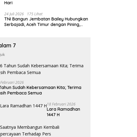
Hari
24 Juli 2026
175 Lihat
TNI Bangun Jembatan Bailey Hubungkan
Serbajadi, Aceh Timur dengan Pining,
Gayo Lues
alam 7
juk
 Februari 2026
Tahun Sudah Kebersamaan Kita; Terima
asih Pembaca Semua
18 Februari 2026
Lara Ramadhan
1447 H