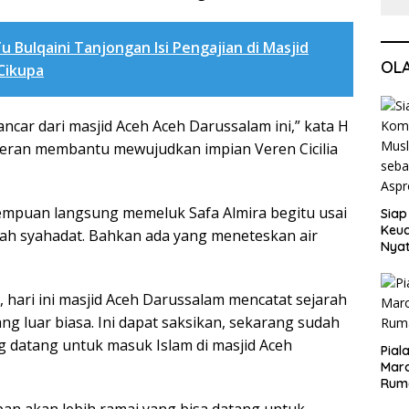
u Bulqaini Tanjongan Isi Pengajian di Masjid
OL
Cikupa
car dari masjid Aceh Aceh Darussalam ini,” kata H
peran membantu mewujudkan impian Veren Cicilia
empuan langsung memeluk Safa Almira begitu usai
Siap
Keuc
ah syahadat. Bahkan ada yang meneteskan air
Nya
seba
Aspr
 hari ini masjid Aceh Darussalam mencatat sejarah
yang luar biasa. Ini dapat saksikan, sekarang sudah
g datang untuk masuk Islam di masjid Aceh
Pial
Maro
Rum
pan akan lebih ramai yang bisa datang untuk