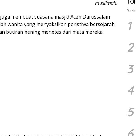
TO
muslimah.
Berit
n juga membuat suasana masjid Aceh Darussalam
1
mlah wanita yang menyaksikan peristiwa bersejarah
an butiran bening menetes dari mata mereka.
2
3
4
5
6