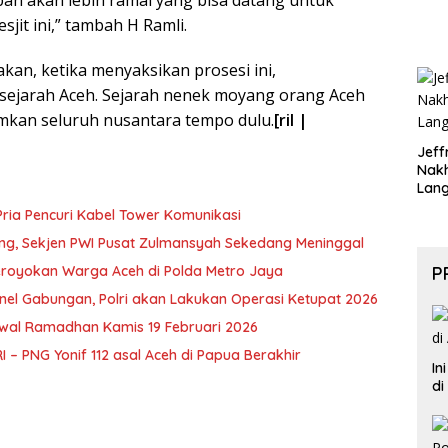
sjit ini,” tambah H Ramli.
kan, ketika menyaksikan prosesi ini,
sejarah Aceh. Sejarah nenek moyang orang Aceh
mkan seluruh nusantara tempo dulu.
[ril |
Jeff
Nak
Lan
ria Pencuri Kabel Tower Komunikasi
ng, Sekjen PWI Pusat Zulmansyah Sekedang Meninggal
eroyokan Warga Aceh di Polda Metro Jaya
P
onel Gabungan, Polri akan Lakukan Operasi Ketupat 2026
wal Ramadhan Kamis 19 Februari 2026
 – PNG Yonif 112 asal Aceh di Papua Berakhir
In
di