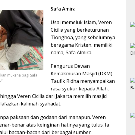
Safa Amira
Usai memeluk Islam, Veren
Cicilia yang berketurunan
Tionghoa, yang sebelumnya
beragama Kristen, memiliki
nama, Safa Almira.
Pengurus Dewan
Kemakmuran Masjid (DKM)
an mukena bagi Safa
ge –
Taufik Ridha menyampaikan
rasa syukur kepada Allah,
hingga Veren Cicilia dari Jakarta memilih masjid
afazkan kalimah syahadat.
anpa paksaan dan godaan dari manapun. Veren
benar-benar atas keinginan hatinya yang tulus. Ia
alui bacaan-bacan dari berbagai sumber.