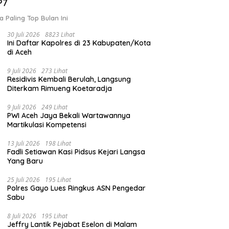
P7
a Paling Top Bulan Ini
30 Juli 2026
8823 Lihat
Ini Daftar Kapolres di 23 Kabupaten/Kota
di Aceh
9 Juli 2026
273 Lihat
Residivis Kembali Berulah, Langsung
Diterkam Rimueng Koetaradja
9 Juli 2026
249 Lihat
PWI Aceh Jaya Bekali Wartawannya
Martikulasi Kompetensi
13 Juli 2026
198 Lihat
Fadli Setiawan Kasi Pidsus Kejari Langsa
Yang Baru
25 Juli 2026
195 Lihat
Polres Gayo Lues Ringkus ASN Pengedar
Sabu
8 Juli 2026
195 Lihat
Jeffry Lantik Pejabat Eselon di Malam