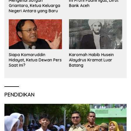
Mengenal Sofyan
Ini Profil Fadhil Ilyas, Dirut
Griantara, Ketua Keluarga
Bank Aceh
Negeri Antara yang Baru
Siapa Komaruddin
Karomah Habib Husein
Hidayat, Ketua Dewan Pers
Alaydrus Kramat Luar
Saat Ini?
Batang
PENDIDIKAN