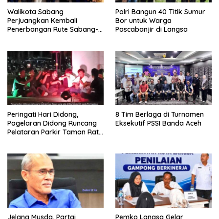
Walikota Sabang
Polri Bangun 40 Titik Sumur
Perjuangkan Kembali
Bor untuk Warga
Penerbangan Rute Sabang-
Pascabanjir di Langsa
Medan
Peringati Hari Didong,
8 Tim Berlaga di Turnamen
Pagelaran Didong Runcang
Eksekutif PSSI Banda Aceh
Pelataran Parkir Taman Ratu
Safiatuddin
Jelang Musda, Partai
Pemko Langsa Gelar