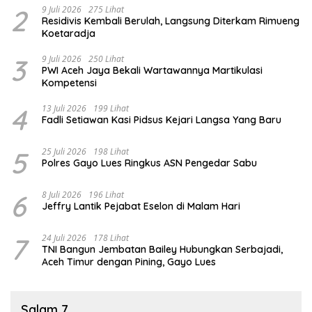
2
9 Juli 2026
275 Lihat
Residivis Kembali Berulah, Langsung Diterkam Rimueng
Koetaradja
3
9 Juli 2026
250 Lihat
PWI Aceh Jaya Bekali Wartawannya Martikulasi
Kompetensi
4
13 Juli 2026
199 Lihat
Fadli Setiawan Kasi Pidsus Kejari Langsa Yang Baru
5
25 Juli 2026
198 Lihat
Polres Gayo Lues Ringkus ASN Pengedar Sabu
6
8 Juli 2026
196 Lihat
Jeffry Lantik Pejabat Eselon di Malam Hari
7
24 Juli 2026
178 Lihat
TNI Bangun Jembatan Bailey Hubungkan Serbajadi,
Aceh Timur dengan Pining, Gayo Lues
Salam 7