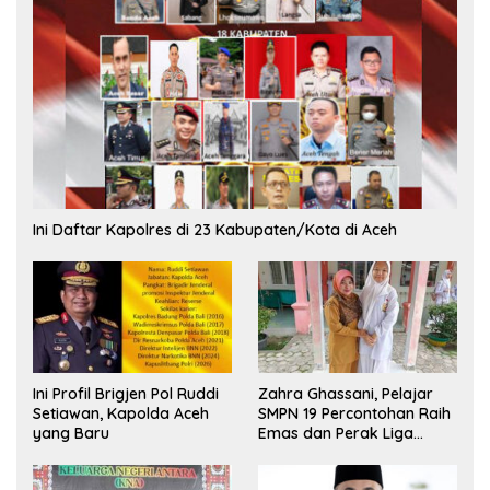
Ini Daftar Kapolres di 23 Kabupaten/Kota di Aceh
Ini Profil Brigjen Pol Ruddi
Zahra Ghassani, Pelajar
Setiawan, Kapolda Aceh
SMPN 19 Percontohan Raih
yang Baru
Emas dan Perak Liga
Olimpiade Nasional