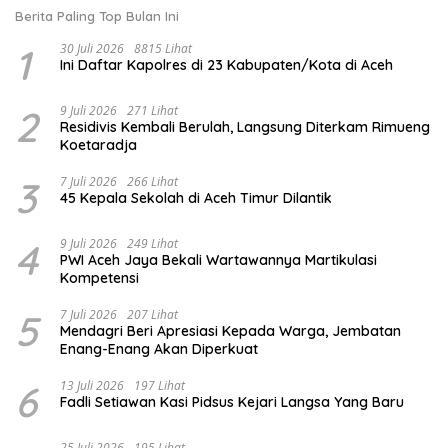
Berita Paling Top Bulan Ini
1
30 Juli 2026
8815 Lihat
Ini Daftar Kapolres di 23 Kabupaten/Kota di Aceh
2
9 Juli 2026
271 Lihat
Residivis Kembali Berulah, Langsung Diterkam Rimueng
Koetaradja
3
7 Juli 2026
266 Lihat
45 Kepala Sekolah di Aceh Timur Dilantik
4
9 Juli 2026
249 Lihat
PWI Aceh Jaya Bekali Wartawannya Martikulasi
Kompetensi
5
7 Juli 2026
207 Lihat
Mendagri Beri Apresiasi Kepada Warga, Jembatan
Enang-Enang Akan Diperkuat
6
13 Juli 2026
197 Lihat
Fadli Setiawan Kasi Pidsus Kejari Langsa Yang Baru
25 Juli 2026
195 Lihat