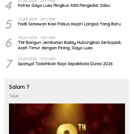
4
25 Juli 2026
205 Lihat
Polres Gayo Lues Ringkus ASN Pengedar Sabu
5
13 Juli 2026
205 Lihat
Fadli Setiawan Kasi Pidsus Kejari Langsa Yang Baru
6
24 Juli 2026
182 Lihat
TNI Bangun Jembatan Bailey Hubungkan Serbajadi,
Aceh Timur dengan Pining, Gayo Lues
7
20 Juli 2026
172 Lihat
Spanyol Tasbihkan Raja Sepakbola Dunia 2026
Salam 7
Tajuk