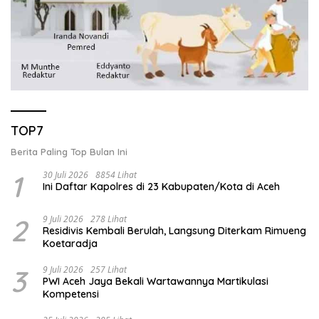
TOP7
Berita Paling Top Bulan Ini
1
30 Juli 2026
8854 Lihat
Ini Daftar Kapolres di 23 Kabupaten/Kota di Aceh
2
9 Juli 2026
278 Lihat
Residivis Kembali Berulah, Langsung Diterkam Rimueng
Koetaradja
3
9 Juli 2026
257 Lihat
PWI Aceh Jaya Bekali Wartawannya Martikulasi
Kompetensi