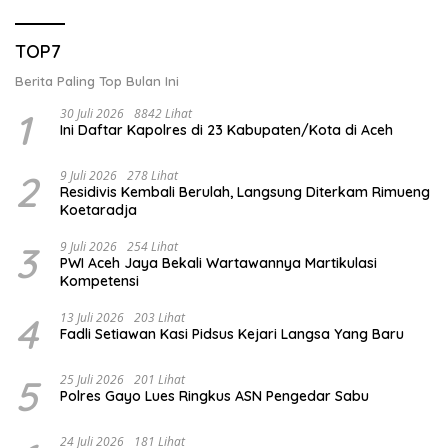
TOP7
Berita Paling Top Bulan Ini
1
30 Juli 2026
8842 Lihat
Ini Daftar Kapolres di 23 Kabupaten/Kota di Aceh
2
9 Juli 2026
278 Lihat
Residivis Kembali Berulah, Langsung Diterkam Rimueng
Koetaradja
3
9 Juli 2026
254 Lihat
PWI Aceh Jaya Bekali Wartawannya Martikulasi
Kompetensi
4
13 Juli 2026
203 Lihat
Fadli Setiawan Kasi Pidsus Kejari Langsa Yang Baru
5
25 Juli 2026
201 Lihat
Polres Gayo Lues Ringkus ASN Pengedar Sabu
24 Juli 2026
181 Lihat