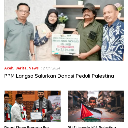
Aceh
,
Berita
,
News
12 Juni 2024
PPM Langsa Salurkan Donasi Peduli Palestina
Road Show Empaty For
PUISI Iranda NV: Palestina,