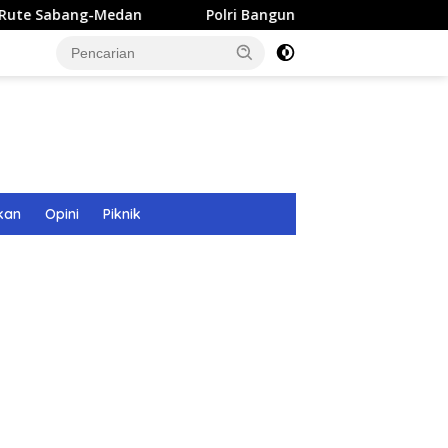
an
Polri Bangun 40 Titik Sumur Bor untuk Warga Pascab
kan
Opini
Piknik