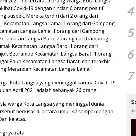
pril 2021 ini, tercatat 9 orang Warga Kota Langsa
4
kibat Covid-19 dengan rincian 6 orang positif
ng suspek. Mereka terdiri dari 2 orang dari
, Kecamatan Langsa Lama, 1 orang dari Gampong
5
camatan Langsa Lama, 1 orang dari Gampong
ecamatan Langsa Baro, 2 orang dari Gampong
umak Kecamatan Langsa Baro, 1 orang dari
6
jok Beuramoe Kecamatan Langsa Barat, 1 orang
gai Pauh Kecamatan Langsa Barat, dan terakhir 1
ong Merandeh Kecamatan Langsa Lama.
7
arga Kota Langsa yang meninggal karena Covid -19
bulan April 2021 adalah sebanyak 26 orang.
S
sia warga Kota Langsa yang meninggal dunia
ersebut berkisar di antara umur 47 sampai dengan
Ta
an ke atas.
ngnya rata