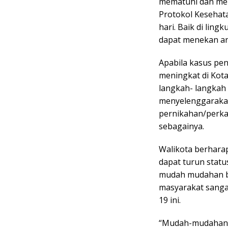
mematuhi dan men
Protokol Kesehata
hari. Baik di lin
dapat menekan an
Apabila kasus pen
meningkat di Kot
langkah- langkah 
menyelenggarakan
pernikahan/perka
sebagainya.
Walikota berhara
dapat turun statu
mudah mudahan bis
masyarakat sanga
19 ini.
“Mudah-mudahan K