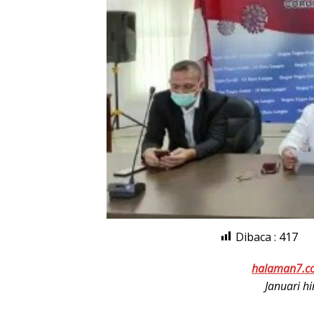
Dibaca :
417
halaman7.c
Januari h