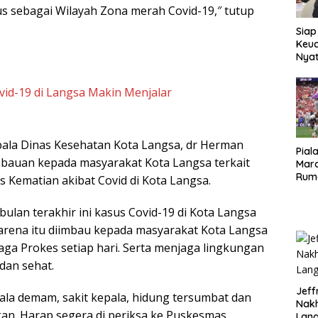
s sebagai Wilayah Zona merah Covid-19,″ tutup
Siap
Keuc
Nya
seba
Aspr
vid-19 di Langsa Makin Menjalar
pala Dinas Kesehatan Kota Langsa, dr Herman
Pial
auan kepada masyarakat Kota Langsa terkait
Maro
Rum
 Kematian akibat Covid di Kota Langsa.
ulan terakhir ini kasus Covid-19 di Kota Langsa
Karena itu diimbau kepada masyarakat Kota Langsa
ga Prokes setiap hari. Serta menjaga lingkungan
 dan sehat.
Jeff
jala demam, sakit kepala, hidung tersumbat dan
Nak
an. Harap segera di periksa ke Puskesmas
Lan