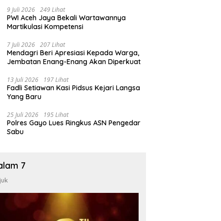
9 Juli 2026
249 Lihat
PWI Aceh Jaya Bekali Wartawannya
Martikulasi Kompetensi
7 Juli 2026
207 Lihat
Mendagri Beri Apresiasi Kepada Warga,
Jembatan Enang-Enang Akan Diperkuat
13 Juli 2026
197 Lihat
Fadli Setiawan Kasi Pidsus Kejari Langsa
Yang Baru
25 Juli 2026
195 Lihat
Polres Gayo Lues Ringkus ASN Pengedar
Sabu
alam 7
juk