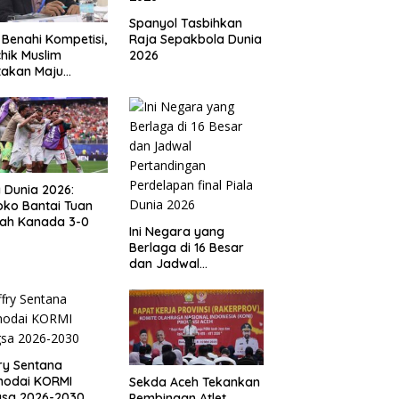
Spanyol Tasbihkan
Raja Sepakbola Dunia
 Benahi Kompetisi,
2026
hik Muslim
takan Maju
gai Calon Ketua
ov PSSI Aceh
a Dunia 2026:
ko Bantai Tuan
ah Kanada 3-0
Ini Negara yang
Berlaga di 16 Besar
dan Jadwal
Pertandingan
Perdelapan final Piala
Dunia 2026
ry Sentana
hodai KORMI
Sekda Aceh Tekankan
gsa 2026-2030
Pembinaan Atlet