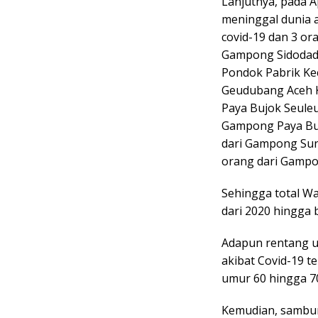
Lanjutnya, pada A
meninggal dunia a
covid-19 dan 3 ora
Gampong Sidodadi
Pondok Pabrik Ke
Geudubang Aceh K
Paya Bujok Seule
Gampong Paya Bu
dari Gampong Sun
orang dari Gamp
Sehingga total W
dari 2020 hingga 
Adapun rentang u
akibat Covid-19 t
umur 60 hingga 70
Kemudian, sambu