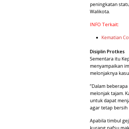
peningkatan statu
Walikota.
INFO Terkait:
Kematian Co
Disiplin Protkes
Sementara itu Ke
menyampaikan imb
melonjaknya kasus
”Dalam beberapa b
melonjak tajam. 
untuk dapat menja
agar tetap bersih
Apabila timbul ge
kurang nafsu mak