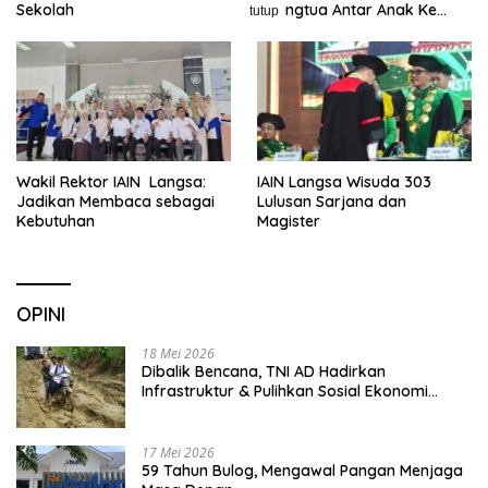
Sekolah
Orangtua Antar Anak Ke
tutup
Sekolah
Wakil Rektor IAIN Langsa:
IAIN Langsa Wisuda 303
Jadikan Membaca sebagai
Lulusan Sarjana dan
Kebutuhan
Magister
OPINI
18 Mei 2026
Dibalik Bencana, TNI AD Hadirkan
Infrastruktur & Pulihkan Sosial Ekonomi
Warga
17 Mei 2026
59 Tahun Bulog, Mengawal Pangan Menjaga