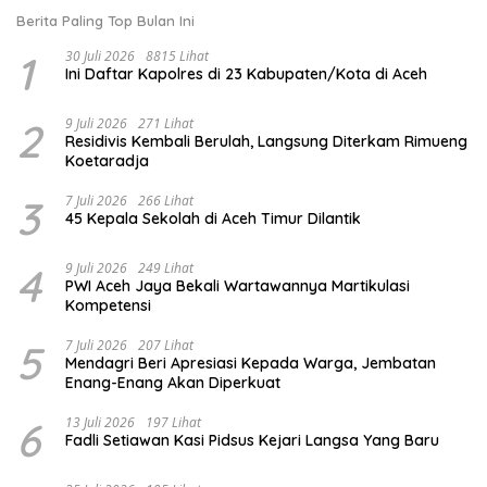
Berita Paling Top Bulan Ini
1
30 Juli 2026
8815 Lihat
Ini Daftar Kapolres di 23 Kabupaten/Kota di Aceh
2
9 Juli 2026
271 Lihat
Residivis Kembali Berulah, Langsung Diterkam Rimueng
Koetaradja
3
7 Juli 2026
266 Lihat
45 Kepala Sekolah di Aceh Timur Dilantik
4
9 Juli 2026
249 Lihat
PWI Aceh Jaya Bekali Wartawannya Martikulasi
Kompetensi
5
7 Juli 2026
207 Lihat
Mendagri Beri Apresiasi Kepada Warga, Jembatan
Enang-Enang Akan Diperkuat
6
13 Juli 2026
197 Lihat
Fadli Setiawan Kasi Pidsus Kejari Langsa Yang Baru